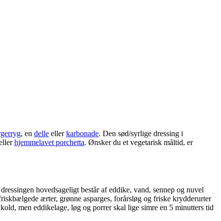
rgerryg
, en
delle
eller
karbonade
. Den sød/syrlige dressing i
eller
hjemmelavet porchetta
. Ønsker du et vegetarisk måltid, er
 dressingen hovedsageligt består af eddike, vand, sennep og nuvel
friskbælgede ærter, grønne asparges, forårsløg og friske krydderurter
old, men eddikelage, løg og porrer skal lige simre en 5 minutters tid