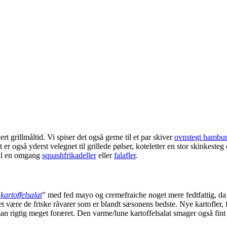
rt grillmåltid. Vi spiser det også gerne til et par skiver
ovnstegt hambu
er også yderst velegnet til grillede pølser, koteletter en stor skinkesteg 
 til en omgang
squashfrikadeller
eller
falafler
.
e
kartoffelsalat
” med fed mayo og cremefraiche noget mere fedtfattig, da
et være de friske råvarer som er blandt sæsonens bedste. Nye kartofler, 
n rigtig meget foræret. Den varme/lune kartoffelsalat smager også fint k