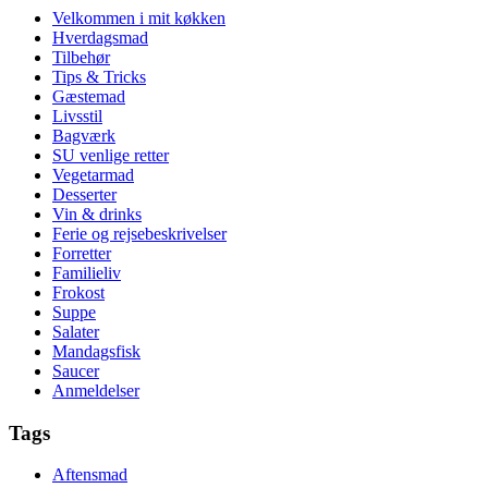
Velkommen i mit køkken
Hverdagsmad
Tilbehør
Tips & Tricks
Gæstemad
Livsstil
Bagværk
SU venlige retter
Vegetarmad
Desserter
Vin & drinks
Ferie og rejsebeskrivelser
Forretter
Familieliv
Frokost
Suppe
Salater
Mandagsfisk
Saucer
Anmeldelser
Tags
Aftensmad