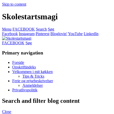
Skip to content
Skolestartsmagi
Menu
FACEBOOK
Search
Søg
Facebook
Instagram
Pinterest
Bloglovin'
YouTube
LinkedIn
FACEBOOK
Søg
Primary navigation
Forside
Opskriftindeks
Velkommen i mit køkken
Tips & Tricks
Ferie og rejsebeskrivelser
Anmeldelser
Privatlivspolitik
Search and filter blog content
Close