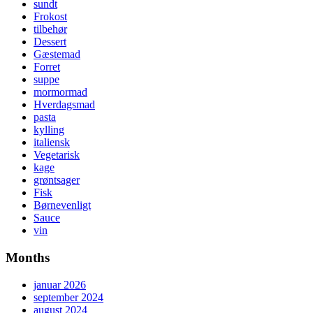
sundt
Frokost
tilbehør
Dessert
Gæstemad
Forret
suppe
mormormad
Hverdagsmad
pasta
kylling
italiensk
Vegetarisk
kage
grøntsager
Fisk
Børnevenligt
Sauce
vin
Months
januar 2026
september 2024
august 2024