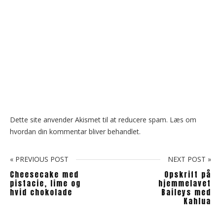
Dette site anvender Akismet til at reducere spam.
Læs om
hvordan din kommentar bliver behandlet
.
« PREVIOUS POST
NEXT POST »
Cheesecake med
Opskrift på
pistacie, lime og
hjemmelavet
hvid chokolade
Baileys med
Kahlua