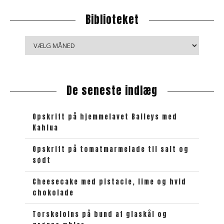
Biblioteket
B
i
b
l
De seneste indlæg
i
o
t
Opskrift på hjemmelavet Baileys med
e
Kahlua
k
e
Opskrift på tomatmarmelade til salt og
sødt
t
Cheesecake med pistacie, lime og hvid
chokolade
Torskeloins på bund af glaskål og