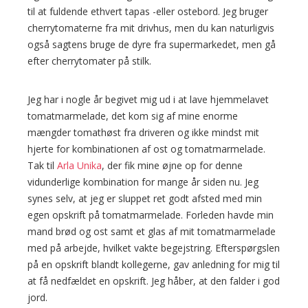
til at fuldende ethvert tapas -eller ostebord. Jeg bruger
cherrytomaterne fra mit drivhus, men du kan naturligvis
også sagtens bruge de dyre fra supermarkedet, men gå
efter cherrytomater på stilk.
Jeg har i nogle år begivet mig ud i at lave hjemmelavet
tomatmarmelade, det kom sig af mine enorme
mængder tomathøst fra driveren og ikke mindst mit
hjerte for kombinationen af ost og tomatmarmelade.
Tak til
Arla Unika
, der fik mine øjne op for denne
vidunderlige kombination for mange år siden nu. Jeg
synes selv, at jeg er sluppet ret godt afsted med min
egen opskrift på tomatmarmelade. Forleden havde min
mand brød og ost samt et glas af mit tomatmarmelade
med på arbejde, hvilket vakte begejstring. Efterspørgslen
på en opskrift blandt kollegerne, gav anledning for mig til
at få nedfældet en opskrift. Jeg håber, at den falder i god
jord.