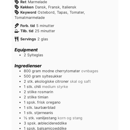
Ret
Marmelade
Køkken
Dansk, Fransk, Italiensk
Keyword
Ostebord, Tapas, Tomater,
Tomatmarmelade
m
Forb. tid
5
minutter
i
m
Tilb. tid
25
minutter
n
i
Servings
2
glas
u
n
t
u
Equipment
t
t
2 Sylteglas
e
t
r
e
Ingredienser
r
800
gram
modne cherrytomater
ovnbages
500
gram
syltesukker
2
stk.
økologiske citroner
skal og saft
1
stk.
chili
medium styrke
2
stilke
rosmarin
2
stilke
timian
1
spsk.
frisk oregano
1
stk.
laurbærblad
1
stk.
stjerneanis
½
stk.
vaniljestang
korn og stang
3
spsk.
æblecidereddike
1
spsk.
balsamicoeddike