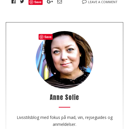
Save
LEAVE A COMMENT
A
Save
b
o
u
t
t
h
e
a
u
Anne Sofie
t
h
o
Livsstilsblog med fokus på mad, vin, rejseguides og
r
anmeldelser.