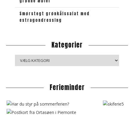
grønne æbler
Smørstegt grønkålssalat med
estragondressing
Kategorier
K
a
t
e
Ferieminder
g
o
r
i
e
r