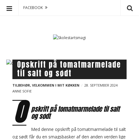
FACEBOOK
S
S
k
k
o
i
p
l
t
e
o
s
B
Opskrift på tomatmarmelade
c
t
l
til salt og sødt
o
a
o
n
r
g
t
TILBEHØR
,
VELKOMMEN I MIT KØKKEN
28. SEPTEMBER 2024
t
ANNE SOFIE
e
p
O
s
n
o
m
pskrift på tomatmarmelade til salt
t
s
a
og sødt
t
g
s
Med denne opskrift på tomatmarmelade til salt
i
og sødt får du en smagsbasker af den anden verden lige