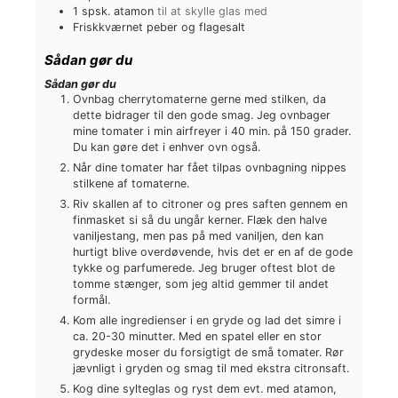
1
spsk.
atamon
til at skylle glas med
Friskkværnet peber og flagesalt
Sådan gør du
Sådan gør du
Ovnbag cherrytomaterne gerne med stilken, da
dette bidrager til den gode smag. Jeg ovnbager
mine tomater i min airfreyer i 40 min. på 150 grader.
Du kan gøre det i enhver ovn også.
Når dine tomater har fået tilpas ovnbagning nippes
stilkene af tomaterne.
Riv skallen af to citroner og pres saften gennem en
finmasket si så du ungår kerner. Flæk den halve
vaniljestang, men pas på med vaniljen, den kan
hurtigt blive overdøvende, hvis det er en af de gode
tykke og parfumerede. Jeg bruger oftest blot de
tomme stænger, som jeg altid gemmer til andet
formål.
Kom alle ingredienser i en gryde og lad det simre i
ca. 20-30 minutter. Med en spatel eller en stor
grydeske moser du forsigtigt de små tomater. Rør
jævnligt i gryden og smag til med ekstra citronsaft.
Kog dine sylteglas og ryst dem evt. med atamon,