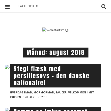
FACEBOOK
S
S
k
k
o
i
p
l
t
e
o
s
Måned:
august 2018
c
t
o
a
n
r
B
Stegt flæsk med
t
t
l
persillesovs – den danske
e
s
o
n
nationalret
m
g
t
a
p
HVERDAGSMAD
,
MORMORMAD
,
SAUCER
,
VELKOMMEN I MIT
g
KØKKEN
20. AUGUST 2018
o
i
s