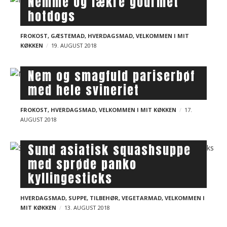
Nemme og lækre gourmet
t
hotdogs
s
FROKOST
,
GÆSTEMAD
,
HVERDAGSMAD
,
VELKOMMEN I MIT
KØKKEN
19. AUGUST 2018
Nem og smagfuld pariserbøf
med hele svineriet
FROKOST
,
HVERDAGSMAD
,
VELKOMMEN I MIT KØKKEN
17.
AUGUST 2018
Sund asiatisk squashsuppe
med sprøde panko
kyllingesticks
HVERDAGSMAD
,
SUPPE
,
TILBEHØR
,
VEGETARMAD
,
VELKOMMEN I
MIT KØKKEN
13. AUGUST 2018