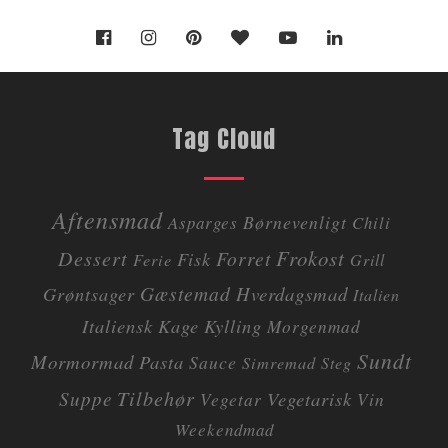
Tag Cloud
Aftensmad
Børnevenligt
Asparges
Chili
Dessert
Frokost
Forret
Fisk
Ferie
Grill
Gæstemad
Grøntsager
Hverdagsmad
Italien
Italiensk
Kage
Kylling
Morgenmad
Sundt
Mormormad
Pasta
Sauce
Simremad
Steg
Tilbehør
Suppe
Vegetarisk
Vegetar
Vin
Weekendmad