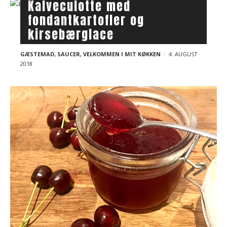
Kalveculotte med
fondantkartofler og
kirsebærglace
GÆSTEMAD
,
SAUCER
,
VELKOMMEN I MIT KØKKEN
4. AUGUST
2018