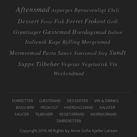
l
Aftensmad
i
Børnevenligt
Asparges
Chili
n
Dessert
Frokost
Forret
Fisk
Ferie
Grill
d
l
Gæstemad
Grøntsager
Hverdagsmad
Italien
æ
Italiensk
Kage
Kylling
Morgenmad
g
Sundt
Mormormad
Pasta
Sauce
Simremad
Steg
Tilbehør
Suppe
Vegetarisk
Vegetar
Vin
Weekendmad
F
FORRETTER
GÆSTEMAD
DESSERTER
VIN & DRINKS
BAGVÆRK
FROKOST
HVERDAGSMAD
SALATER
O
SAUCER
TILBEHØR
VEGETARMAD
MORMORMAD
O
SIMRERETTER
T
Copyright 2016 All Rights by Anne Sofie Kjeller Larsen
E