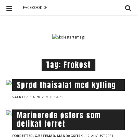
FACEBOOK
S
S
k
k
o
i
p
l
t
e
o
s
Tag:
Frokost
c
t
o
a
n
r
B
Sprød thaisalat med kylling
t
t
l
e
s
SALATER
4. NOVEMBER 2021
o
n
m
g
t
a
Marinerede østers som
p
g
delikat forret
o
i
s
FORRETTER
,
GÆSTEMAD
,
MANDAGSFISK
7. AUGUST 2021