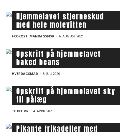
t
s
Hjemmelavet stjerneskud
med hele molevitten
FROKOST
,
MANDAGSFISK
6. AUGUST 2021
Opskrift på hjemmelavet
baked beans
HVERDAGSMAD
5. JULI 2020
Opskrift på hjemmelavet sky
til pålæg
TILBEHØR
4. APRIL 2020
Pikante frikadeller med