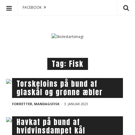
FACEBOOK
S
S
k
k
o
i
p
l
t
e
o
s
Tag:
Fisk
c
t
o
a
n
r
B
Torskeloins på bund af
t
t
l
glaskål og grønne æbler
e
s
o
n
m
g
FORRETTER
,
MANDAGSFISK
3. JANUAR 2023
t
a
p
g
Havkat på bund af
o
i
s
hvidvinsdampet kål