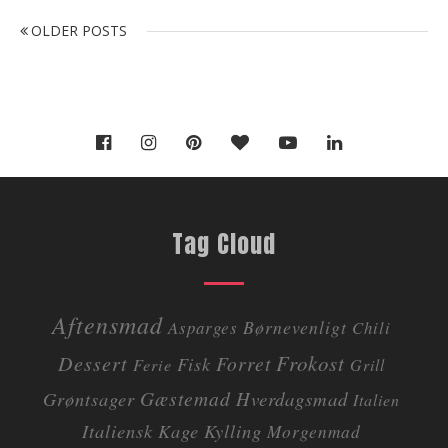
N
O
OLDER POSTS
a
L
v
D
i
E
g
a
R
t
P
i
O
o
S
n
Tag Cloud
T
t
S
i
l
Aftensmad
i
Børnevenligt
Asparges
Chili
n
Dessert
Frokost
Forret
Fisk
Ferie
Grill
d
l
Gæstemad
Grøntsager
Hverdagsmad
Italien
æ
Italiensk
Kage
Kylling
Morgenmad
g