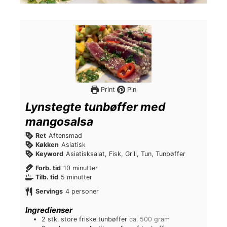
Print
Pin
Lynstegte tunbøffer med
mangosalsa
Ret
Aftensmad
Køkken
Asiatisk
Keyword
Asiatisksalat, Fisk, Grill, Tun, Tunbøffer
m
Forb. tid
10
minutter
m
i
Tilb. tid
5
minutter
i
n
Servings
4
personer
n
u
u
t
Ingredienser
t
t
2
stk.
store friske tunbøffer
ca. 500 gram
t
e