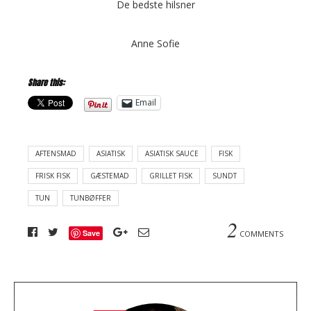
De bedste hilsner
Anne Sofie
Share this:
Email
AFTENSMAD
ASIATISK
ASIATISK SAUCE
FISK
FRISK FISK
GÆSTEMAD
GRILLET FISK
SUNDT
TUN
TUNBØFFER
2
Save
COMMENTS
A