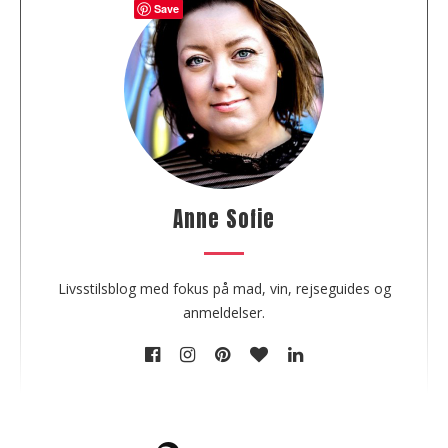
Save
b
o
u
t
t
h
e
a
u
Anne Sofie
t
h
o
Livsstilsblog med fokus på mad, vin, rejseguides og
r
anmeldelser.