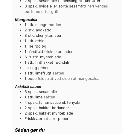
2
spsk.
sesamolie til pensling af tunbøffer
e
r
3
spsk.
hvide eller sorte sesamfrø
heri vendes
r
bøfferne efter grill
Mangosalsa
1
stk.
mango
moden
2
stk.
avokado
8
stk.
cherrytomater
1
stk.
æble
1
lille
rødløg
1
håndfuld
friske koriander
6-8
stk.
mynteblade
1
stk.
finthakket rød chili
salt og peber
1
stk.
limefrugt
saften
1
pose
feldsalat
ved siden af mangosalsa
Asiatisk sauce
6
spsk.
sesamolie
1
stk.
lime
saften
4
spsk.
tamarisauce el. teriyaki
2
spsk.
hakket koriander
2
spsk.
hakket mynteblade
Friskkværnet sort peber
Sådan gør du