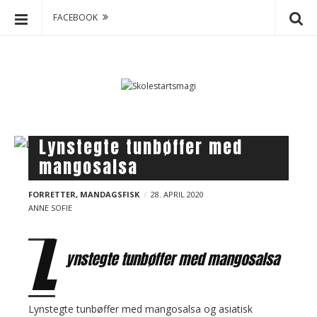
FACEBOOK
S
S
k
k
o
i
p
l
t
e
o
s
B
Lynstegte tunbøffer med
c
t
l
mangosalsa
o
a
o
n
r
g
t
FORRETTER
,
MANDAGSFISK
28. APRIL 2020
t
ANNE SOFIE
e
p
s
n
L
o
m
t
s
ynstegte tunbøffer med mangosalsa
a
t
g
s
i
Lynstegte tunbøffer med mangosalsa og asiatisk