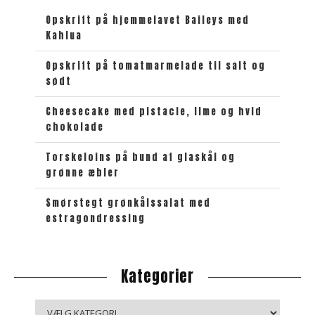
t
Opskrift på hjemmelavet Baileys med
e
Kahlua
k
e
Opskrift på tomatmarmelade til salt og
sødt
t
Cheesecake med pistacie, lime og hvid
chokolade
Torskeloins på bund af glaskål og
grønne æbler
Smørstegt grønkålssalat med
estragondressing
Kategorier
K