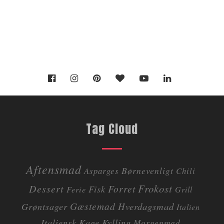
Tag Cloud
Aftensmad
Børnevenligt
Asparges
Chili
Dessert
Frokost
Forret
Fisk
Ferie
Grill
Gæstemad
Grøntsager
Hverdagsmad
Italien
Italiensk
Kage
Kylling
Morgenmad