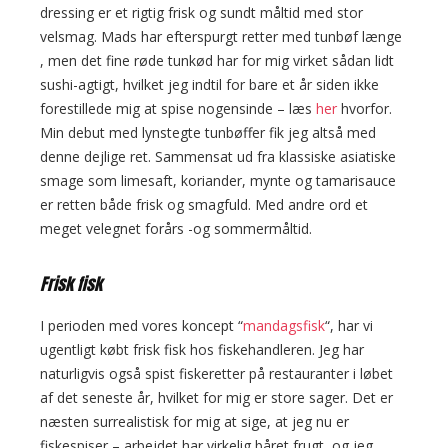
dressing er et rigtig frisk og sundt måltid med stor
velsmag. Mads har efterspurgt retter med tunbøf længe
, men det fine røde tunkød har for mig virket sådan lidt
sushi-agtigt, hvilket jeg indtil for bare et år siden ikke
forestillede mig at spise nogensinde – læs
her
hvorfor.
Min debut med lynstegte tunbøffer fik jeg altså med
denne dejlige ret. Sammensat ud fra klassiske asiatiske
smage som limesaft, koriander, mynte og tamarisauce
er retten både frisk og smagfuld. Med andre ord et
meget velegnet forårs -og sommermåltid.
Frisk fisk
I perioden med vores koncept “
mandagsfisk
“, har vi
ugentligt købt frisk fisk hos fiskehandleren. Jeg har
naturligvis også spist fiskeretter på restauranter i løbet
af det seneste år, hvilket for mig er store sager. Det er
næsten surrealistisk for mig at sige, at jeg nu er
fiskespiser – arbejdet har virkelig båret frugt, og jeg