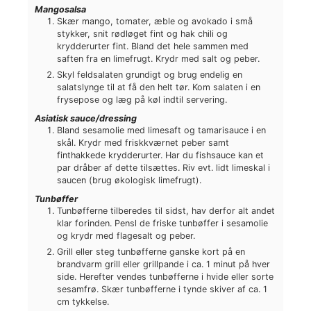
Mangosalsa
Skær mango, tomater, æble og avokado i små
stykker, snit rødløget fint og hak chili og
krydderurter fint. Bland det hele sammen med
saften fra en limefrugt. Krydr med salt og peber.
Skyl feldsalaten grundigt og brug endelig en
salatslynge til at få den helt tør. Kom salaten i en
frysepose og læg på køl indtil servering.
Asiatisk sauce/dressing
Bland sesamolie med limesaft og tamarisauce i en
skål. Krydr med friskkværnet peber samt
finthakkede krydderurter. Har du fishsauce kan et
par dråber af dette tilsættes. Riv evt. lidt limeskal i
saucen (brug økologisk limefrugt).
Tunbøffer
Tunbøfferne tilberedes til sidst, hav derfor alt andet
klar forinden. Pensl de friske tunbøffer i sesamolie
og krydr med flagesalt og peber.
Grill eller steg tunbøfferne ganske kort på en
brandvarm grill eller grillpande i ca. 1 minut på hver
side. Herefter vendes tunbøfferne i hvide eller sorte
sesamfrø. Skær tunbøfferne i tynde skiver af ca. 1
cm tykkelse.