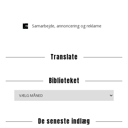
Samarbejde, annoncering og reklame
Translate
Biblioteket
B
i
b
l
De seneste indlæg
i
o