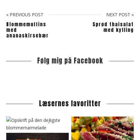
« PREVIOUS POST
NEXT POST »
Blommemuffins
Sprød thaisalat
med
med kylling
ananaskirsebær
Følg mig på Facebook
S
i
t
e
s
i
Læsernes favoritter
d
e
b
a