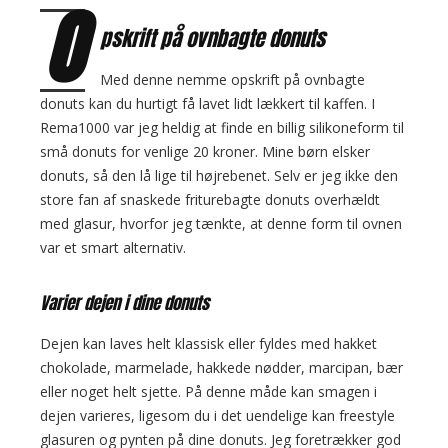
O
p
pskrift på ovnbagte donuts
o
s
Med denne nemme opskrift på ovnbagte
t
donuts kan du hurtigt få lavet lidt lækkert til kaffen. I
s
Rema1000 var jeg heldig at finde en billig silikoneform til
små donuts for venlige 20 kroner. Mine børn elsker
donuts, så den lå lige til højrebenet. Selv er jeg ikke den
store fan af snaskede friturebagte donuts overhældt
med glasur, hvorfor jeg tænkte, at denne form til ovnen
var et smart alternativ.
Varier dejen i dine donuts
Dejen kan laves helt klassisk eller fyldes med hakket
chokolade, marmelade, hakkede nødder, marcipan, bær
eller noget helt sjette. På denne måde kan smagen i
dejen varieres, ligesom du i det uendelige kan freestyle
glasuren og pynten på dine donuts. Jeg foretrækker god