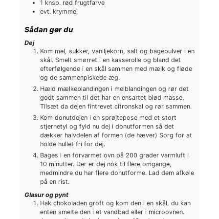
1
knsp.
rød frugtfarve
evt. krymmel
Sådan gør du
Dej
Kom mel, sukker, vaniljekorn, salt og bagepulver i en
skål. Smelt smørret i en kasserolle og bland det
efterfølgende i en skål sammen med mælk og fløde
og de sammenpiskede æg.
Hæld mælkeblandingen i melblandingen og rør det
godt sammen til det har en ensartet blød masse.
Tilsæt da dejen fintrevet citronskal og rør sammen.
Kom donutdejen i en sprøjtepose med et stort
stjernetyl og fyld nu dej i donutformen så det
dækker halvdelen af formen (de hæver) Sorg for at
holde hullet fri for dej.
Bages i en forvarmet ovn på 200 grader varmluft i
10 minutter. Der er dej nok til flere omgange,
medmindre du har flere donutforme. Lad dem afkøle
på en rist.
Glasur og pynt
Hak chokoladen groft og kom den i en skål, du kan
enten smelte den i et vandbad eller i microovnen.