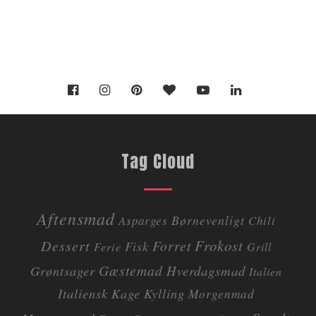
Tag Cloud
Aftensmad
Børnevenligt
Asparges
Chili
Dessert
Frokost
Forret
Fisk
Ferie
Grill
Gæstemad
Grøntsager
Hverdagsmad
Italien
Italiensk
Kage
Kylling
Morgenmad