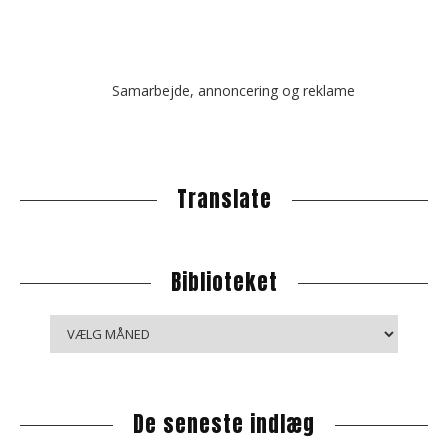
Samarbejde, annoncering og reklame
Translate
Biblioteket
B
i
b
l
De seneste indlæg
i
o