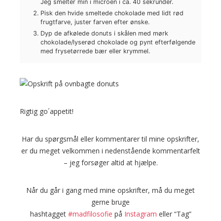
Jeg smelter min i microen i ca. 40 sekrunder.
Pisk den hvide smeltede chokolade med lidt rød
frugtfarve, juster farven efter ønske.
Dyp de afkølede donuts i skålen med mørk
chokolade/lyserød chokolade og pynt efterfølgende
med frysetørrede bær eller krymmel.
Rigtig go´appetit!
Har du spørgsmål eller kommentarer til mine opskrifter,
er du meget velkommen i nedenstående kommentarfelt
– jeg forsøger altid at hjælpe.
Når du går i gang med mine opskrifter, må du meget
gerne bruge
hashtagget
#madfilosofie
på
Instagram
eller “Tag”