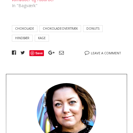
In "Bagværk"
CHOKOLADE
CHOKOLADEOVERTRÆK
DONUTS
HINDBÆR
KAGE
Save
LEAVE A COMMENT
A
b
o
u
t
t
h