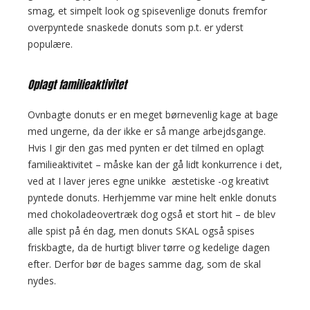
smag, et simpelt look og spisevenlige donuts fremfor
overpyntede snaskede donuts som p.t. er yderst
populære.
Oplagt familieaktivitet
Ovnbagte donuts er en meget børnevenlig kage at bage
med ungerne, da der ikke er så mange arbejdsgange.
Hvis I gir den gas med pynten er det tilmed en oplagt
familieaktivitet – måske kan der gå lidt konkurrence i det,
ved at I laver jeres egne unikke æstetiske -og kreativt
pyntede donuts. Herhjemme var mine helt enkle donuts
med chokoladeovertræk dog også et stort hit – de blev
alle spist på én dag, men donuts SKAL også spises
friskbagte, da de hurtigt bliver tørre og kedelige dagen
efter. Derfor bør de bages samme dag, som de skal
nydes.