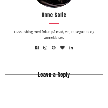
e
a
u
Anne Sofie
t
h
o
Livsstilsblog med fokus på mad, vin, rejseguides og
r
anmeldelser.
Leave a Reply