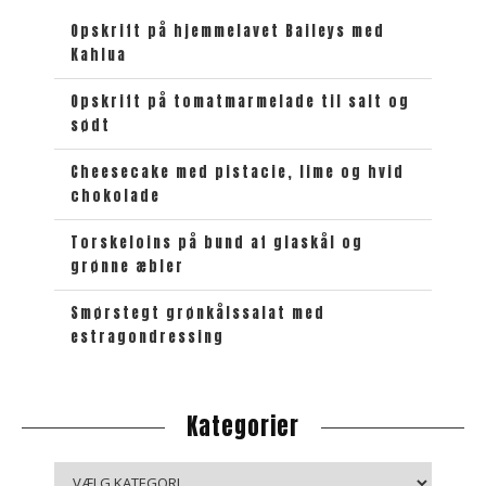
t
Opskrift på hjemmelavet Baileys med
e
Kahlua
k
e
Opskrift på tomatmarmelade til salt og
sødt
t
Cheesecake med pistacie, lime og hvid
chokolade
Torskeloins på bund af glaskål og
grønne æbler
Smørstegt grønkålssalat med
estragondressing
Kategorier
K