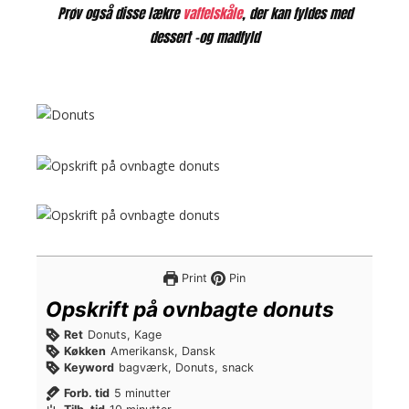
Prøv også disse lækre
vaffelskåle
, der kan fyldes med
dessert -og madfyld
Print
Pin
Opskrift på ovnbagte donuts
Ret
Donuts, Kage
Køkken
Amerikansk, Dansk
Keyword
bagværk, Donuts, snack
m
Forb. tid
5
minutter
i
m