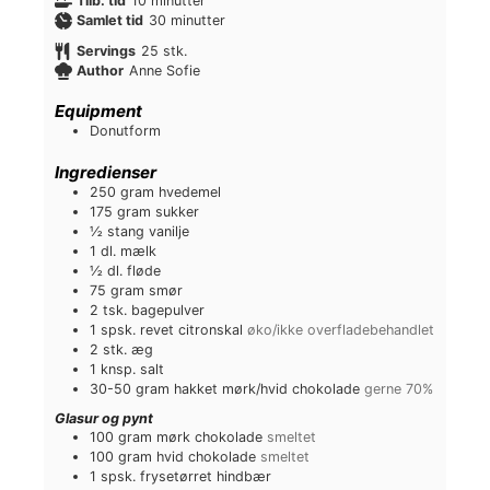
Tilb. tid
10
minutter
n
i
m
Samlet tid
30
minutter
u
n
i
Servings
25
stk.
t
u
n
Author
Anne Sofie
t
t
u
e
t
t
Equipment
r
e
t
Donutform
r
e
r
Ingredienser
250
gram
hvedemel
175
gram
sukker
½
stang
vanilje
1
dl.
mælk
½
dl.
fløde
75
gram
smør
2
tsk.
bagepulver
1
spsk.
revet citronskal
øko/ikke overfladebehandlet
2
stk.
æg
1
knsp.
salt
30-50
gram
hakket mørk/hvid chokolade
gerne 70%
Glasur og pynt
100
gram
mørk chokolade
smeltet
100
gram
hvid chokolade
smeltet
1
spsk.
frysetørret hindbær