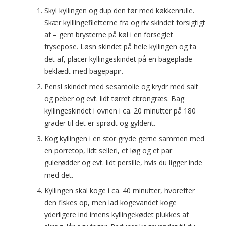
Skyl kyllingen og dup den tør med køkkenrulle.
Skær kylllingefiletterne fra og riv skindet forsigtigt
af – gem brysterne på køl i en forseglet
frysepose. Løsn skindet på hele kyllingen og ta
det af, placer kyllingeskindet på en bageplade
beklædt med bagepapir.
Pensl skindet med sesamolie og krydr med salt
og peber og evt. lidt tørret citrongræs. Bag
kyllingeskindet i ovnen i ca. 20 minutter på 180
grader til det er sprødt og gyldent.
Kog kyllingen i en stor gryde gerne sammen med
en porretop, lidt selleri, et løg og et par
gulerødder og evt. lidt persille, hvis du ligger inde
med det.
Kyllingen skal koge i ca. 40 minutter, hvorefter
den fiskes op, men lad kogevandet koge
yderligere ind imens kyllingekødet plukkes af