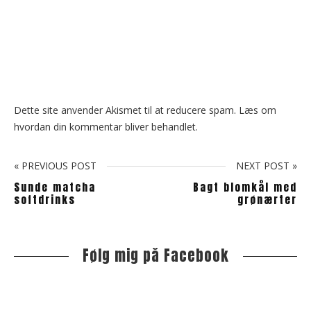
Dette site anvender Akismet til at reducere spam.
Læs om
hvordan din kommentar bliver behandlet
.
« PREVIOUS POST
NEXT POST »
Sunde matcha
Bagt blomkål med
softdrinks
grønærter
Følg mig på Facebook
S
i
t
e