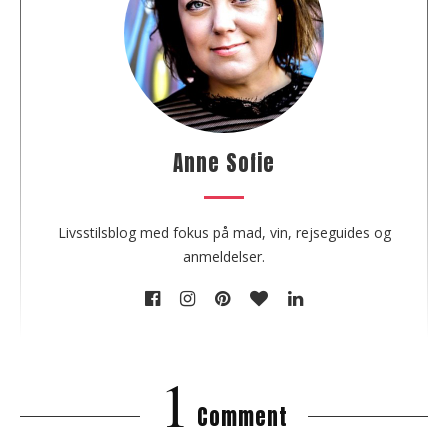
u
t
t
h
e
a
u
Anne Sofie
t
h
o
Livsstilsblog med fokus på mad, vin, rejseguides og
r
anmeldelser.
1
Comment