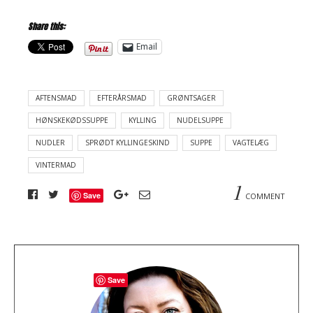
Share this:
Email
AFTENSMAD
EFTERÅRSMAD
GRØNTSAGER
HØNSKEKØDSSUPPE
KYLLING
NUDELSUPPE
NUDLER
SPRØDT KYLLINGESKIND
SUPPE
VAGTELÆG
VINTERMAD
1
Save
COMMENT
A
Save
b
o