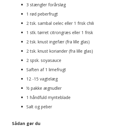
3 stængler forårsløg
1 rød peberfrugt
2 tsk. sambal oelec eller 1 frisk chili
1 stk. tørret citrongræs eller 1 frisk
2 tsk. knust ingefær (fra lille glas)
2 tsk. knust koriander (fra lille glas)
2 spsk. soyasauce
Saften af 1 limefrugt
12 -15 vagtelæg
½ pakke ægnudler
1 håndfuld mynteblade
Salt og peber
Sådan gør du