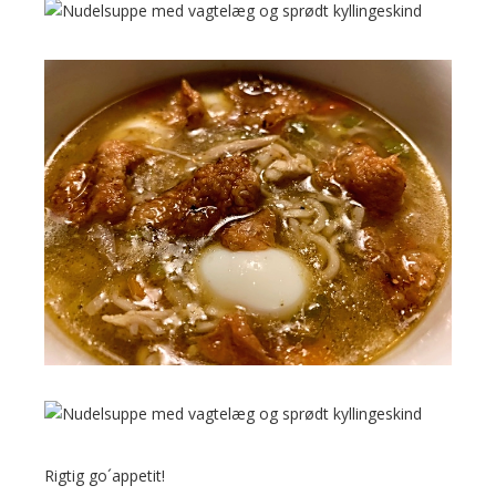
Rigtig go´appetit!