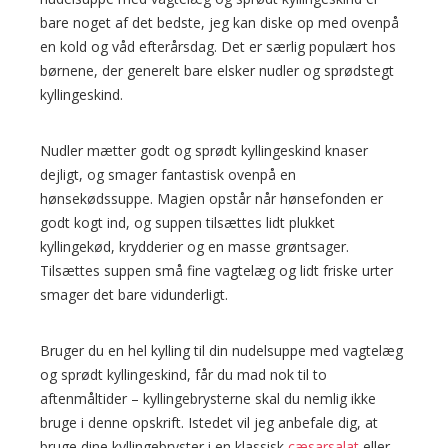
bare noget af det bedste, jeg kan diske op med ovenpå
en kold og våd efterårsdag. Det er særlig populært hos
børnene, der generelt bare elsker nudler og sprødstegt
kyllingeskind.
Nudler mætter godt og sprødt kyllingeskind knaser
dejligt, og smager fantastisk ovenpå en
hønsekødssuppe. Magien opstår når hønsefonden er
godt kogt ind, og suppen tilsættes lidt plukket
kyllingekød, krydderier og en masse grøntsager.
Tilsættes suppen små fine vagtelæg og lidt friske urter
smager det bare vidunderligt.
Bruger du en hel kylling til din nudelsuppe med vagtelæg
og sprødt kyllingeskind, får du mad nok til to
aftenmåltider – kyllingebrysterne skal du nemlig ikke
bruge i denne opskrift. Istedet vil jeg anbefale dig, at
bruge dine kyllingebryster i en klassisk
cæsarsalat
eller