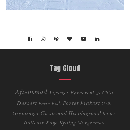
Tag Cloud
Aftensmad
Børnevenligt
Asparges
Chili
Dessert
Frokost
Forret
Fisk
Ferie
Grill
Gæstemad
Grøntsager
Hverdagsmad
Italien
Italiensk
Kage
Kylling
Morgenmad