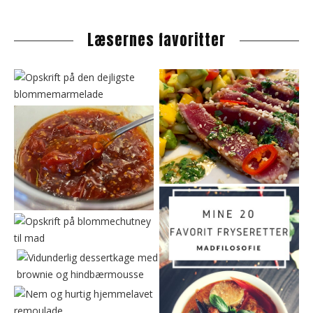
s
i
Læsernes favoritter
d
e
b
a
r