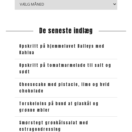
B
i
b
l
De seneste indlæg
i
o
t
Opskrift på hjemmelavet Baileys med
e
Kahlua
k
e
Opskrift på tomatmarmelade til salt og
sødt
t
Cheesecake med pistacie, lime og hvid
chokolade
Torskeloins på bund af glaskål og
grønne æbler
Smørstegt grønkålssalat med
estragondressing