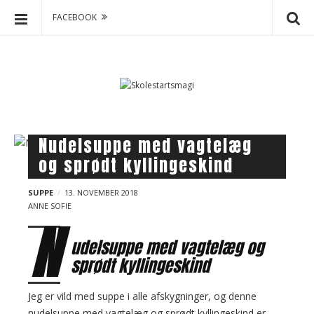
FACEBOOK
S
S
k
k
o
i
p
l
t
e
o
s
B
Nudelsuppe med vagtelæg
c
t
l
og sprødt kyllingeskind
o
a
o
n
r
g
t
SUPPE
13. NOVEMBER 2018
t
ANNE SOFIE
e
p
N
s
n
o
m
udelsuppe med vagtelæg og
t
s
a
sprødt kyllingeskind
t
g
s
i
Jeg er vild med suppe i alle afskygninger, og denne
nudelsuppe med vagtelæg og sprødt kyllingeskind er