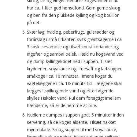
skrog, lår og vinger. Reducer kogevandet til du
har ca. 1 liter god hønsefond. Gem gerne skrog
og ben fra den plukkede kylling og kog bouillon
på det.
Skær løg, hvidløg, peberfrugt, gulerødder og
forårsløg i små firkanter, svits grøntsagerne i ca.
3 spsk. sesamolie og tilsæt knust koriander og
ingefær og sambal oelek. Hæld nu kogevand ved
og dump kyllingekødet ned i suppen. Tilsæt
krydderier, soyasauce og limesaft og lad suppen
småkoge i ca. 10 minutter. Imens koger du
vagtelæggene i ca. 1½ minuts tid – æggene skal
lægges i spilkogende vand og efterfølgende
skylles i iskoldt vand. Rul dem forsigtigt imellem
hænderne, så er de nemme at pille.
Nudlerne dumpes i suppen godt 5 minutter inden
servering, så de koges aldente. Tilsæt hakket
mynteblade. Smag suppen til med soyasauce,
limesaft, salt og peber, juster evt. med chili og