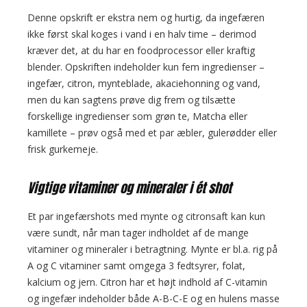
Denne opskrift er ekstra nem og hurtig, da ingefæren
ikke først skal koges i vand i en halv time – derimod
kræver det, at du har en foodprocessor eller kraftig
blender. Opskriften indeholder kun fem ingredienser –
ingefær, citron, mynteblade, akaciehonning og vand,
men du kan sagtens prøve dig frem og tilsætte
forskellige ingredienser som grøn te, Matcha eller
kamillete – prøv også med et par æbler, gulerødder eller
frisk gurkemeje.
Vigtige vitaminer og mineraler i ét shot
Et par ingefærshots med mynte og citronsaft kan kun
være sundt, når man tager indholdet af de mange
vitaminer og mineraler i betragtning. Mynte er bl.a. rig på
A og C vitaminer samt omgega 3 fedtsyrer, folat,
kalcium og jern. Citron har et højt indhold af C-vitamin
og ingefær indeholder både A-B-C-E og en hulens masse