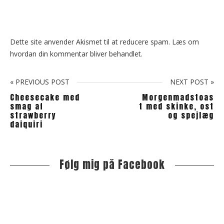
Dette site anvender Akismet til at reducere spam.
Læs om
hvordan din kommentar bliver behandlet
.
« PREVIOUS POST
NEXT POST »
Cheesecake med
Morgenmadstoas
smag af
t med skinke, ost
strawberry
og spejlæg
daiquiri
Følg mig på Facebook
S
i
t
e
s