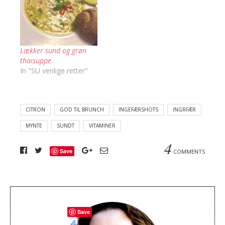
Lækker sund og grøn
thaisuppe
In "SU venlige retter"
CITRON
GOD TIL BRUNCH
INGEFÆRSHOTS
INGRFÆR
MYNTE
SUNDT
VITAMINER
4
Save
COMMENTS
A
Save
b