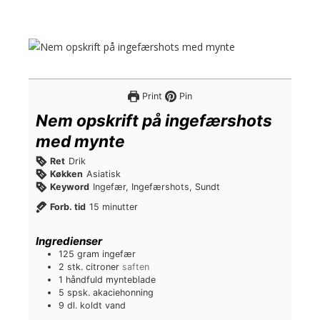
Print
Pin
Nem opskrift på ingefærshots
med mynte
Ret
Drik
Køkken
Asiatisk
Keyword
Ingefær, Ingefærshots, Sundt
m
Forb. tid
15
minutter
i
n
Ingredienser
u
125
gram
ingefær
t
2
stk.
citroner
saften
t
1
håndfuld
mynteblade
e
5
spsk.
akaciehonning
r
9
dl.
koldt vand