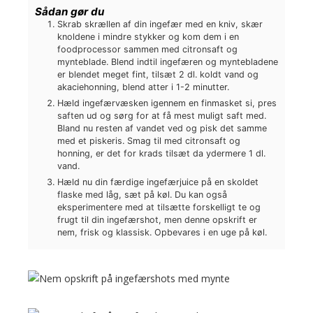
Sådan gør du
Skrab skrællen af din ingefær med en kniv, skær
knoldene i mindre stykker og kom dem i en
foodprocessor sammen med citronsaft og
mynteblade. Blend indtil ingefæren og myntebladene
er blendet meget fint, tilsæt 2 dl. koldt vand og
akaciehonning, blend atter i 1-2 minutter.
Hæld ingefærvæsken igennem en finmasket si, pres
saften ud og sørg for at få mest muligt saft med.
Bland nu resten af vandet ved og pisk det samme
med et piskeris. Smag til med citronsaft og
honning, er det for krads tilsæt da ydermere 1 dl.
vand.
Hæld nu din færdige ingefærjuice på en skoldet
flaske med låg, sæt på køl. Du kan også
eksperimentere med at tilsætte forskelligt te og
frugt til din ingefærshot, men denne opskrift er
nem, frisk og klassisk. Opbevares i en uge på køl.