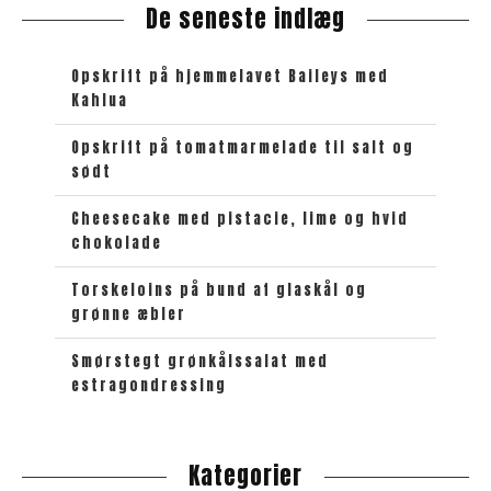
De seneste indlæg
i
o
t
Opskrift på hjemmelavet Baileys med
e
Kahlua
k
e
Opskrift på tomatmarmelade til salt og
sødt
t
Cheesecake med pistacie, lime og hvid
chokolade
Torskeloins på bund af glaskål og
grønne æbler
Smørstegt grønkålssalat med
estragondressing
Kategorier