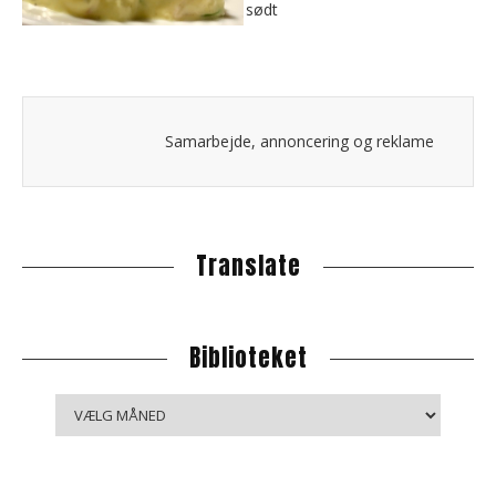
Samarbejde, annoncering og reklame
Translate
Biblioteket
B
i
b
l