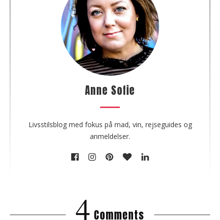
o
u
t
t
h
e
a
u
Anne Sofie
t
h
o
Livsstilsblog med fokus på mad, vin, rejseguides og
r
anmeldelser.
4
Comments