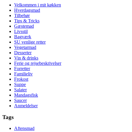
Velkommen i mit køkken
Hverdagsmad
Tilbehør
Tips & Tricks
Gæstemad
Livsstil
Bagværk
SU venlige retter
Vegetarmad
Desserter
Vin & drinks
Ferie og rejsebeskrivelser
Forretter
Familieliv
Frokost
Suppe
Salater
Mandagsfisk
Saucer
Anmeldelser
Tags
Aftensmad