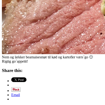
Nem og lækker bearnaisesmør til kød og kartofler værs´go 🙂
Rigtig go´appetit!
Share this:
Email