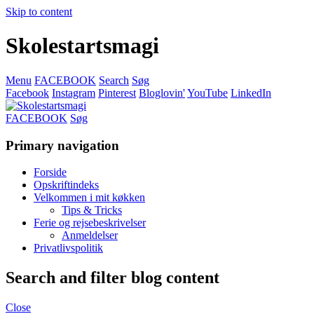
Skip to content
Skolestartsmagi
Menu
FACEBOOK
Search
Søg
Facebook
Instagram
Pinterest
Bloglovin'
YouTube
LinkedIn
FACEBOOK
Søg
Primary navigation
Forside
Opskriftindeks
Velkommen i mit køkken
Tips & Tricks
Ferie og rejsebeskrivelser
Anmeldelser
Privatlivspolitik
Search and filter blog content
Close