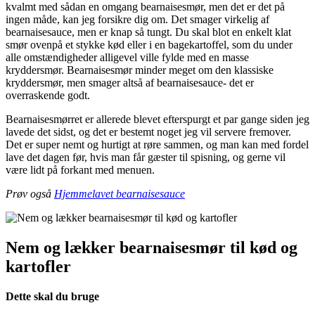
kvalmt med sådan en omgang bearnaisesmør, men det er det på
ingen måde, kan jeg forsikre dig om. Det smager virkelig af
bearnaisesauce, men er knap så tungt. Du skal blot en enkelt klat
smør ovenpå et stykke kød eller i en bagekartoffel, som du under
alle omstændigheder alligevel ville fylde med en masse
kryddersmør. Bearnaisesmør minder meget om den klassiske
kryddersmør, men smager altså af bearnaisesauce- det er
overraskende godt.
Bearnaisesmørret er allerede blevet efterspurgt et par gange siden jeg
lavede det sidst, og det er bestemt noget jeg vil servere fremover.
Det er super nemt og hurtigt at røre sammen, og man kan med fordel
lave det dagen før, hvis man får gæster til spisning, og gerne vil
være lidt på forkant med menuen.
Prøv også
Hjemmelavet bearnaisesauce
Nem og lækker bearnaisesmør til kød og
kartofler
Dette skal du bruge