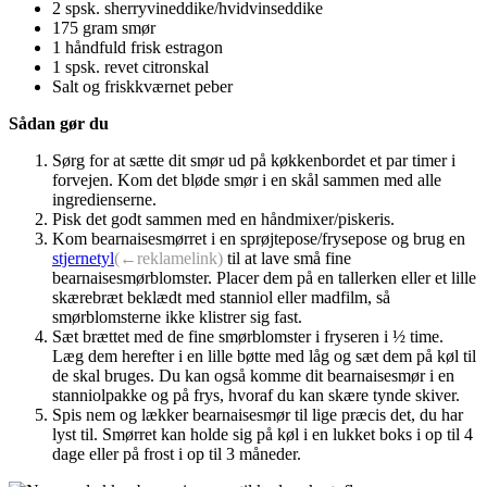
2 spsk. sherryvineddike/hvidvinseddike
175 gram smør
1 håndfuld frisk estragon
1 spsk. revet citronskal
Salt og friskkværnet peber
Sådan gør du
Sørg for at sætte dit smør ud på køkkenbordet et par timer i
forvejen. Kom det bløde smør i en skål sammen med alle
ingredienserne.
Pisk det godt sammen med en håndmixer/piskeris.
Kom bearnaisesmørret i en sprøjtepose/frysepose og brug en
stjernetyl
(←reklamelink)
til at lave små fine
bearnaisesmørblomster. Placer dem på en tallerken eller et lille
skærebræt beklædt med stanniol eller madfilm, så
smørblomsterne ikke klistrer sig fast.
Sæt brættet med de fine smørblomster i fryseren i ½ time.
Læg dem herefter i en lille bøtte med låg og sæt dem på køl til
de skal bruges. Du kan også komme dit bearnaisesmør i en
stanniolpakke og på frys, hvoraf du kan skære tynde skiver.
Spis nem og lækker bearnaisesmør til lige præcis det, du har
lyst til. Smørret kan holde sig på køl i en lukket boks i op til 4
dage eller på frost i op til 3 måneder.