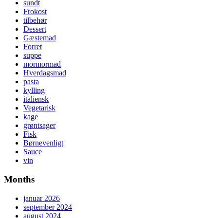
sundt
Frokost
tilbehør
Dessert
Gæstemad
Forret
suppe
mormormad
Hverdagsmad
pasta
kylling
italiensk
Vegetarisk
kage
grøntsager
Fisk
Børnevenligt
Sauce
vin
Months
januar 2026
september 2024
august 2024