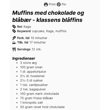
Print
Pin
Muffins med chokolade og
blåbær - klassens blåffins
Ret
Kage
Keyword
cupcake, Kage, muffins
m
Forb. tid
10
minutter
m
i
Tilb. tid
17
minutter
i
n
Servings
12
stk.
n
u
u
t
Ingredienser
t
t
3
store
æg
t
e
100
gram
smør
e
r
1
dl.
appelsinjuice
r
2½
dl.
hvedemel
2½-3
dl
sukker
1
tsk.
vaniljesukker
2
tsk.
bagepulver
100
gram
mørk chokolade
75
gram
friske blåbær
1
knivspids
salt
50
gram
revet hvid chokolade