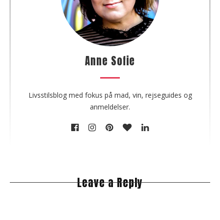
t
t
h
e
a
u
Anne Sofie
t
h
o
Livsstilsblog med fokus på mad, vin, rejseguides og
r
anmeldelser.
Leave a Reply