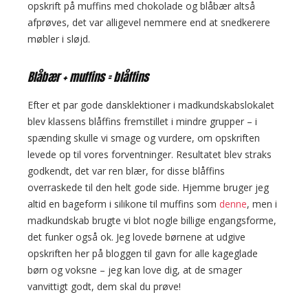
opskrift på muffins med chokolade og blåbær altså
afprøves, det var alligevel nemmere end at snedkerere
møbler i sløjd.
Blåbær + muffins = blåffins
Efter et par gode dansklektioner i madkundskabslokalet
blev klassens blåffins fremstillet i mindre grupper – i
spænding skulle vi smage og vurdere, om opskriften
levede op til vores forventninger. Resultatet blev straks
godkendt, det var ren blær, for disse blåffins
overraskede til den helt gode side. Hjemme bruger jeg
altid en bageform i silikone til muffins som
denne
, men i
madkundskab brugte vi blot nogle billige engangsforme,
det funker også ok. Jeg lovede børnene at udgive
opskriften her på bloggen til gavn for alle kageglade
børn og voksne – jeg kan love dig, at de smager
vanvittigt godt, dem skal du prøve!