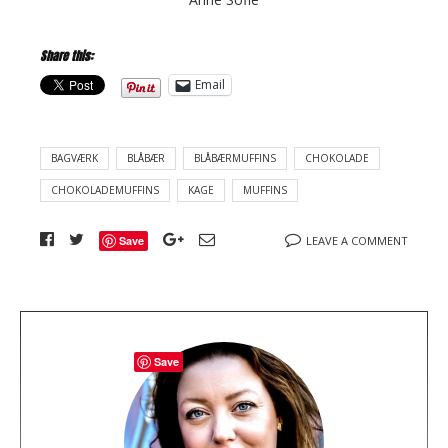
Share this:
Email
BAGVÆRK
BLÅBÆR
BLÅBÆRMUFFINS
CHOKOLADE
CHOKOLADEMUFFINS
KAGE
MUFFINS
Save
LEAVE A COMMENT
A
Save
b
o
u