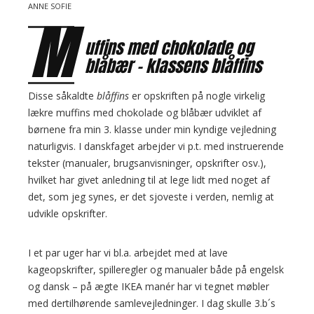
ANNE SOFIE
p
M
o
uffins med chokolade og
s
blåbær – klassens blåffins
t
s
Disse såkaldte
blåffins
er opskriften på nogle virkelig
lækre muffins med chokolade og blåbær udviklet af
børnene fra min 3. klasse under min kyndige vejledning
naturligvis. I danskfaget arbejder vi p.t. med instruerende
tekster (manualer, brugsanvisninger, opskrifter osv.),
hvilket har givet anledning til at lege lidt med noget af
det, som jeg synes, er det sjoveste i verden, nemlig at
udvikle opskrifter.
I et par uger har vi bl.a. arbejdet med at lave
kageopskrifter, spilleregler og manualer både på engelsk
og dansk – på ægte IKEA manér har vi tegnet møbler
med dertilhørende samlevejledninger. I dag skulle 3.b´s