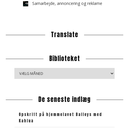
Samarbejde, annoncering og reklame
Translate
Biblioteket
B
i
b
l
De seneste indlæg
i
o
t
Opskrift på hjemmelavet Baileys med
e
Kahlua
k