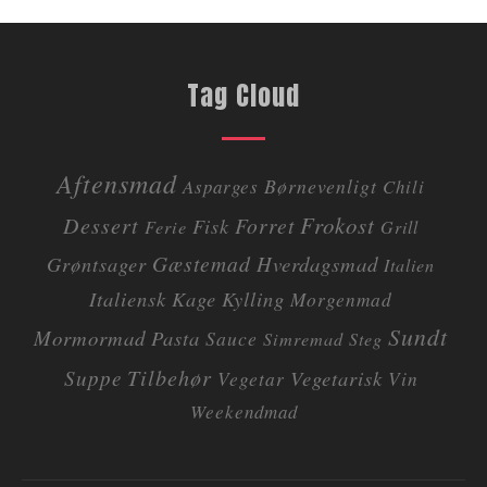
Tag Cloud
Aftensmad
Børnevenligt
Asparges
Chili
Dessert
Frokost
Forret
Fisk
Ferie
Grill
Gæstemad
Grøntsager
Hverdagsmad
Italien
Italiensk
Kage
Kylling
Morgenmad
Sundt
Mormormad
Pasta
Sauce
Simremad
Steg
Tilbehør
Suppe
Vegetarisk
Vegetar
Vin
Weekendmad