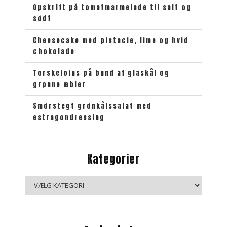
e
Opskrift på tomatmarmelade til salt og
sødt
t
Cheesecake med pistacie, lime og hvid
chokolade
Torskeloins på bund af glaskål og
grønne æbler
Smørstegt grønkålssalat med
estragondressing
Kategorier
K
a
t
e