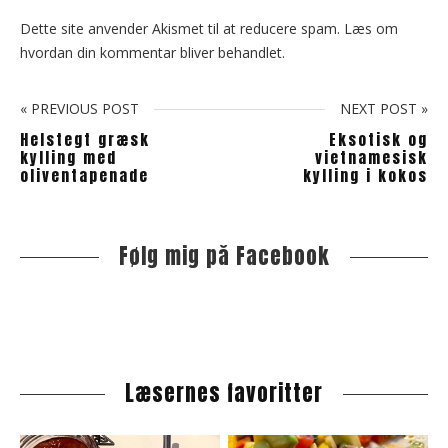
Dette site anvender Akismet til at reducere spam.
Læs om
hvordan din kommentar bliver behandlet
.
« PREVIOUS POST
NEXT POST »
Helstegt græsk
Eksotisk og
kylling med
vietnamesisk
oliventapenade
kylling i kokos
Følg mig på Facebook
S
i
t
e
s
i
Læsernes favoritter
d
e