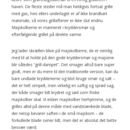
haven. De fleste steder må man heldigvis fortsat grille
med gas, hvis ellers underlaget er af ikke brandbart
materiale, så vores grillaftener er ikke slut endnu.
Majskolberne er marineret i kryddersmør og
efterfølgende grillet på direkte varme.
Jeg lader skrællen blive på majskolberne, de er nemlig
med til at holde på den gode kryddersmør og majsene
blir således “grill-dampet”. Det smager altså bare super
godt, men er du mere til den traditionelle version, kan du
bare undlade krydderierne og blot bruge smør og salt –
det er helt simpelt, men virkelig en saftig og sprød sag,
der både smager lidt krydret og sød som friske
majskolber skal. Vi elsker majskolber herhjemme, og de
grilles altid på denne måde med vandstænkede blade,
der netop bevarer saften i de små majskorn – de
forkullede blade sviner lidt, men det er absolut det bette
besvær værd.