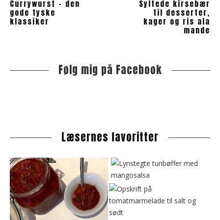
Currywurst - den
Syltede kirsebær
gode tyske
til desserter,
klassiker
kager og ris ala
mande
Følg mig på Facebook
S
i
t
e
s
i
Læsernes favoritter
d
e
b
a
r