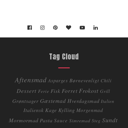
Tag Cloud
Aftensmad
Børnevenligt
Asparges
Chili
Dessert
Frokost
Forret
Fisk
Ferie
Grill
Gæstemad
Grøntsager
Hverdagsmad
Italien
Italiensk
Kage
Kylling
Morgenmad
Sundt
Mormormad
Pasta
Sauce
Simremad
Steg