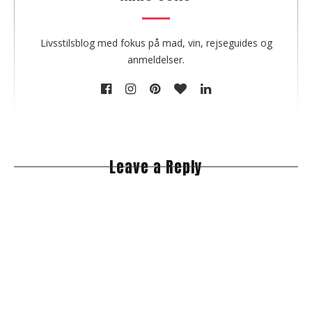
t
h
o
Livsstilsblog med fokus på mad, vin, rejseguides og
r
anmeldelser.
Leave a Reply