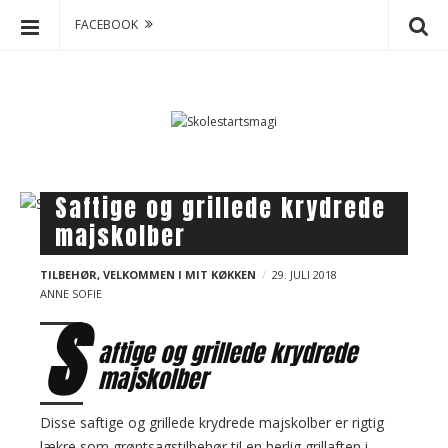
FACEBOOK
S
S
k
k
o
i
p
l
t
e
o
s
B
Saftige og grillede krydrede
c
t
l
majskolber
o
a
o
n
r
g
t
TILBEHØR
,
VELKOMMEN I MIT KØKKEN
29. JULI 2018
t
ANNE SOFIE
e
p
S
s
n
o
m
aftige og grillede krydrede
t
s
a
majskolber
t
g
s
i
Disse saftige og grillede krydrede majskolber er rigtig
lækre som grøntsagstilbehør til en herlig grillaften i