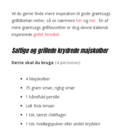
Vil du gerne finde mere inspiration til gode grøntsags
grilltilbehør-retter, så se nærmere
her
og
her
. Èn af
mine grøntsags grillfavoritter er dog denne italiensk
inspirerede
grillet fennikel
.
Saftige og grillede krydrede majskolber
Dette skal du bruge
(4 personer)
4 Majskolber
75 gram smør, rigtig smør
1 håndfuld persille
Lidt frisk timian
1 tsk. tørret chiliflager
1 tsk. hvidløgspulver eller andet krydderi