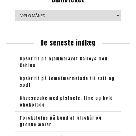
B
i
b
l
De seneste indlæg
i
o
t
Opskrift på hjemmelavet Baileys med
e
Kahlua
k
e
Opskrift på tomatmarmelade til salt og
sødt
t
Cheesecake med pistacie, lime og hvid
chokolade
Torskeloins på bund af glaskål og
grønne æbler