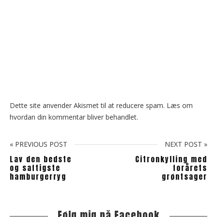
Dette site anvender Akismet til at reducere spam.
Læs om
hvordan din kommentar bliver behandlet
.
« PREVIOUS POST
NEXT POST »
Lav den bedste
Citronkylling med
og saftigste
forårets
hamburgerryg
grøntsager
Følg mig på Facebook
S