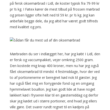
på fersk oksemørbrad i Lidl, de koster typisk fra 79-99 kr
pr ½ kg. I Føtex kører de mest tilbud på frossen mørbrad
og prisen ligger ofte helt ned til 59 kr. pr ½ kg. Jeg kan
anbefale begge dele, da jeg altid har været godt tilfreds
med kvalitet og pris.
Mørbraden du ser i indlægget her, har jeg købt I Lidl, den
er fersk og vaccumpakket, vejer omkring 2500 gram.
Den kostede mig knap 400 kroner, men nu har jeg også
fået oksemørbrad til mindst 4 festmiddage, hvor der ved
to af portionenerne er beregnet kød nok til gæster. Jeg
har også fået mig en forrygende fond og en omgang
hjemmelavet bouillon. Jeg kan godt lide at have noget
lækkert kød i fryseren klar til en gæstemiddag og derfor
skar jeg kødet ud i større portioner, end hvad jeg ellers
ville gøre. Det svarer rundt regnet til en kødpris på