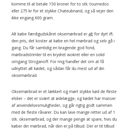
komme til at betale 150 kroner for to stk. tournedos
eller 275 kr for et stykke Chateubriand, og så vejer den
ikke engang 600 gram.
Alt købe færdigudskåret oksemørbrad er
alt
for dyrt ift.
den pris, det koster at købe en hel mørbrad og selv gå i
gang. Du får samtidig en bragende god fond,
mørbradstrimler til en krydret wokret eller en solid
omgang Stroganoff. For mig handler det om at få
udnyttet alt kødet, og sådan får du mest ud af din
oksemørbrad.
Oksemørbrad er et lækkert og mørt stykke kød de fleste
elsker – det er svært at ødelægge, og kødet har masser
af anvendelsesmuligheder, og går rigtig godt sammen
med de fleste råvarer. Du kan lave mange retter ud af 1
stk. oksemørbrad, og der mange penge at spare, hvis du
køber din mørbrad, når den er på tilbud. Der er tit tilbud