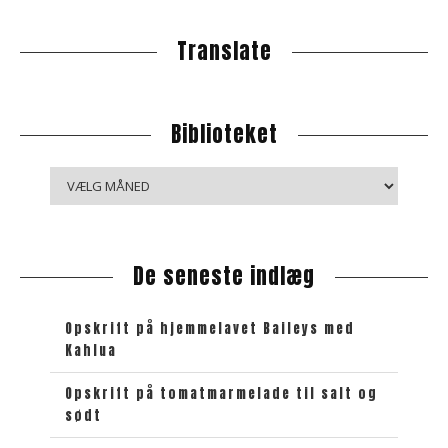
Translate
Biblioteket
B
i
b
l
De seneste indlæg
i
o
t
Opskrift på hjemmelavet Baileys med
e
Kahlua
k
e
Opskrift på tomatmarmelade til salt og
sødt
t