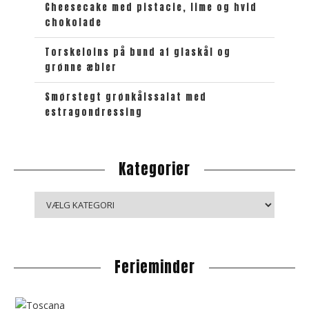
Cheesecake med pistacie, lime og hvid
chokolade
Torskeloins på bund af glaskål og
grønne æbler
Smørstegt grønkålssalat med
estragondressing
Kategorier
K
a
t
e
Ferieminder
g
o
r