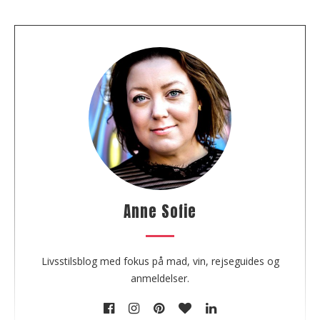
A
b
o
u
t
t
h
e
a
u
Anne Sofie
t
h
o
Livsstilsblog med fokus på mad, vin, rejseguides og
r
anmeldelser.