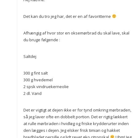
Det kan du tro jeg har, det er en af favoritterne
Afhængig af hvor stor en oksemørbrad du skal lave, skal
du bruge følgende :
Saltdej
300 g fint salt
300 g hvedemel
2 spsk vindruekerneolie
2 dl. Vand
Det er vigtigt at dejen ikke er for tynd omkring mørbraden,
så jeg laver ofte en dobbelt portion. Det er rigtig lækkert
at rulle mørbraden i hvidløg og friske krydderurter inden
den lægges i dejen. Jeg elsker frisk timian og hakket
bredbladet persille og lidt revet øko citronskal
Uhm! Jeg