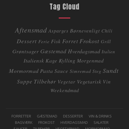
Tag Cloud
Aftensmad
Børnevenligt
Asparges
Chili
Dessert
Frokost
Forret
Fisk
Ferie
Grill
Gæstemad
Grøntsager
Hverdagsmad
Italien
Italiensk
Kage
Kylling
Morgenmad
Sundt
Mormormad
Pasta
Sauce
Simremad
Steg
Tilbehør
Suppe
Vegetarisk
Vegetar
Vin
Weekendmad
F
FORRETTER
GÆSTEMAD
DESSERTER
VIN & DRINKS
BAGVÆRK
FROKOST
HVERDAGSMAD
SALATER
O
SAUCER
TILBEHØR
VEGETARMAD
MORMORMAD