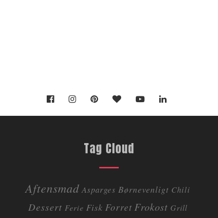
Tag Cloud
Aftensmad
Børnevenligt
Asparges
Chili
Dessert
Frokost
Forret
Fisk
Ferie
Grill