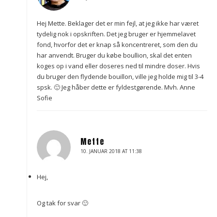
Hej Mette. Beklager det er min fejl, at jeg ikke har været
tydelig nok i opskriften. Det jeg bruger er hjemmelavet
fond, hvorfor det er knap så koncentreret, som den du
har anvendt. Bruger du købe boullion, skal det enten
koges op i vand eller doseres ned til mindre doser. Hvis
du bruger den flydende bouillon, ville jeg holde mig til 3-4
spsk. 🙂 Jeg håber dette er fyldestgørende. Mvh. Anne
Sofie
Mette
10. JANUAR 2018 AT 11:38
Hej,
Og tak for svar 🙂