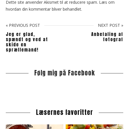
Dette site anvender Akismet til at reducere spam.
Læs om
hvordan din kommentar bliver behandlet
.
« PREVIOUS POST
NEXT POST »
Jeg er glad,
Anbefaling af
spændt og ved at
fotograf
skide en
sprællemand!
Følg mig på Facebook
S
i
t
e
s
i
Læsernes favoritter
d
e