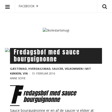
FACEBOOK
S
S
k
k
o
i
p
l
t
e
o
s
B
Fredagsbøf med sauce
c
t
l
bourguignonne
o
a
o
n
r
g
t
GÆSTEMAD
,
HVERDAGSMAD
,
SAUCER
,
VELKOMMEN I MIT
t
KØKKEN
,
VIN
13. FEBRUAR 2016
e
p
ANNE SOFIE
s
n
o
F
m
t
s
redagsbøf med s
auce
a
t
bourguignonne
g
s
i
Sauce bourguignonne er en af de saucer vi elsker at