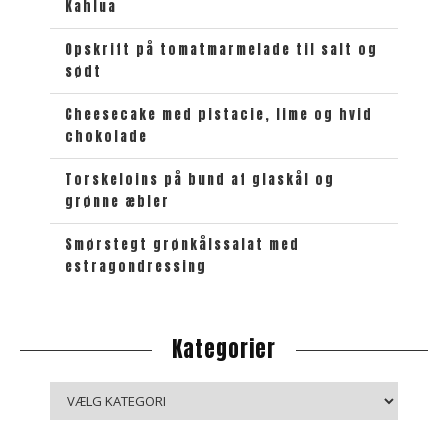
e
Kahlua
k
e
Opskrift på tomatmarmelade til salt og
sødt
t
Cheesecake med pistacie, lime og hvid
chokolade
Torskeloins på bund af glaskål og
grønne æbler
Smørstegt grønkålssalat med
estragondressing
Kategorier
K
a
t