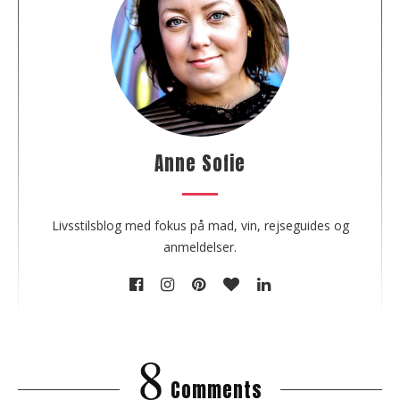
o
u
t
t
h
e
a
u
Anne Sofie
t
h
o
Livsstilsblog med fokus på mad, vin, rejseguides og
r
anmeldelser.
8
Comments