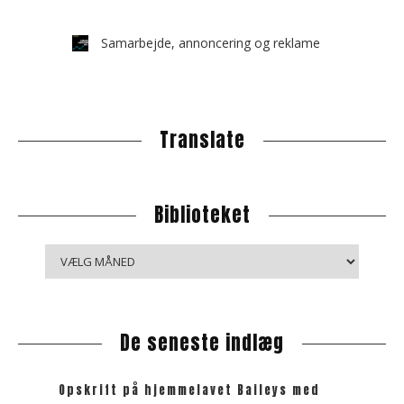
Samarbejde, annoncering og reklame
Translate
Biblioteket
B
i
b
l
De seneste indlæg
i
o
t
Opskrift på hjemmelavet Baileys med