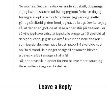
No worries. Det var faktisk en anden opskrift, dog magen
til, jeg lavede saucen ud fra, og jeg kom forbi din da jeg
forsøgte at opklare fond-mysteriet. Jeg var dog i netto i
går og så tilfældigt den fond jeg havde brugt. Der lærte jeg
så, at det er en god ide at læse alt der står på flasken. For
så ville jeg have vidst, at jeg skulle bruge ca 1,5 skefuld af
den pr dl vand. Jeg skulle altså ikke vippe hele flasken i
som jeg gjorde, men have brugt netop 3-4 skefulde kogt
op i to dl vand. Ikke noget at sige til at saucen blevet
aldeles kraftig i smagen, haha 😀
Nå, der er vist ikke andet for end at lave mere sauce og
flere bøffer så jeg kan få det lært!
Leave a Reply