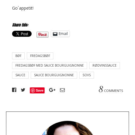
Go´appetit!
Share this:
Email
BØF
FREDAGSBØF
FREDAGSBØF MED SAUCE BOURGUIGNONNE
RØDVINSSAUCE
SAUCE
SAUCE BOURGUIGNONNE
SOVS
8
Save
COMMENTS
A
b