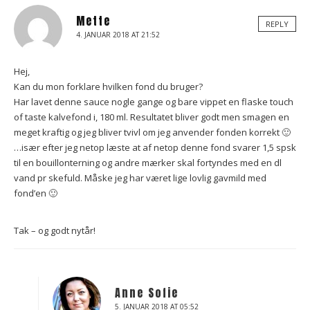
Mette
REPLY
4. JANUAR 2018 AT 21:52
Hej,
Kan du mon forklare hvilken fond du bruger?
Har lavet denne sauce nogle gange og bare vippet en flaske touch
of taste kalvefond i, 180 ml. Resultatet bliver godt men smagen en
meget kraftig og jeg bliver tvivl om jeg anvender fonden korrekt 🙂
…især efter jeg netop læste at af netop denne fond svarer 1,5 spsk
til en bouillonterning og andre mærker skal fortyndes med en dl
vand pr skefuld. Måske jeg har været lige lovlig gavmild med
fond’en 🙂
Tak – og godt nytår!
Anne Sofie
5. JANUAR 2018 AT 05:52