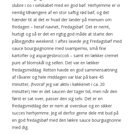
slubre i os i selskabet med en god bøf. Herhjemme er vi
nemlig tilhængere af en stor saftig rød bøf, og det
hænder tit at det er hvad der lander på menuen om
fredagen – heraf navnet, Fredagsbøf. Det er nemt,
hurtigt og så er det en rigtig god måde at starte den
påbegyndte weekend. I aftes lavede jeg Fredagsbøf med
sauce bourguignonne med svampemix, små fine
kartofler og aspargesbroccoli – samt en lækker cremet
pure af blomskål og selleri. Det var en lækker
fredagsmiddag. Retten havde en god sammensætning
af råvarer og hele middagen var klar på bare 45
minutter, (hvoraf jeg var aktiv i køkkenet i ca. 20
minutter) Her er det saucen der tager tid, men når den
først er sat over, passer den sig selv. Det er en
fredagsmiddag der er nem at overskue og en sikker
succes herhjemme. Jeg vil derfor gerne dele mit bud på
en god fredagsbøf med den lækre sauce bourguignonne
med dig.