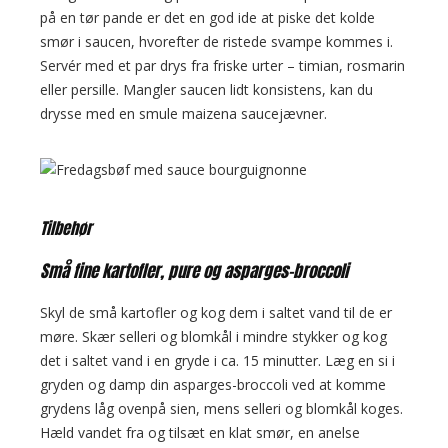
på en tør pande er det en god ide at piske det kolde
smør i saucen, hvorefter de ristede svampe kommes i.
Servér med et par drys fra friske urter – timian, rosmarin
eller persille. Mangler saucen lidt konsistens, kan du
drysse med en smule maizena saucejævner.
Tilbehør
Små fine kartofler, pure og asparges-broccoli
Skyl de små kartofler og kog dem i saltet vand til de er
møre. Skær selleri og blomkål i mindre stykker og kog
det i saltet vand i en gryde i ca. 15 minutter. Læg en si i
gryden og damp din asparges-broccoli ved at komme
grydens låg ovenpå sien, mens selleri og blomkål koges.
Hæld vandet fra og tilsæt en klat smør, en anelse