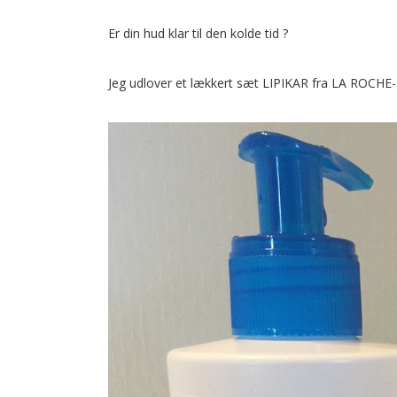
s
i
Er din hud klar til den kolde tid ?
o
n
Jeg udlover et lækkert sæt LIPIKAR fra LA ROCHE-P