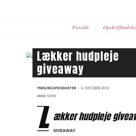
i
P
Forside
Opskriftindek
r
i
m
Lækker hudpleje
B
a
giveaway
l
r
o
y
n
g
YNDLINGSPRODUKTER
6. OKTOBER 2015
a
p
ANNE SOFIE
v
L
o
i
ækker hudpleje givea
s
g
a
t
GIVEAWAY
t