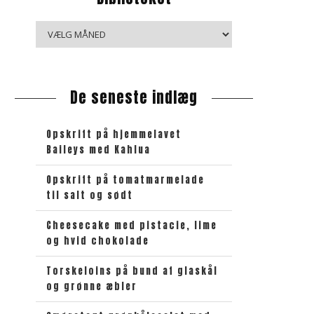
B
i
b
l
De seneste indlæg
i
o
t
Opskrift på hjemmelavet
e
Baileys med Kahlua
k
e
Opskrift på tomatmarmelade
til salt og sødt
t
Cheesecake med pistacie, lime
og hvid chokolade
Torskeloins på bund af glaskål
og grønne æbler