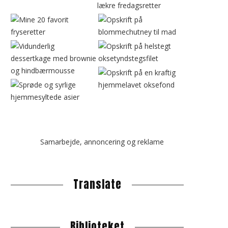
b
a
r
Samarbejde, annoncering og reklame
Translate
Biblioteket