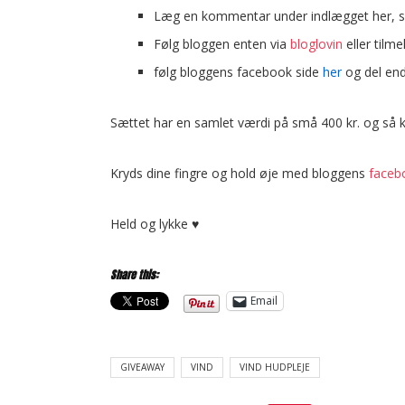
Læg en kommentar under indlægget her, s
Følg bloggen enten via
bloglovin
eller tilm
følg bloggens facebook side
her
og del end
Sættet har en samlet værdi på små 400 kr. og så 
Kryds dine fingre og hold øje med bloggens
faceb
Held og lykke ♥
Share this:
Email
GIVEAWAY
VIND
VIND HUDPLEJE