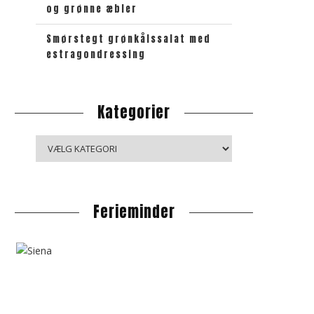
og grønne æbler
Smørstegt grønkålssalat med
estragondressing
Kategorier
K
a
t
e
Ferieminder
g
o
r
i
e
r