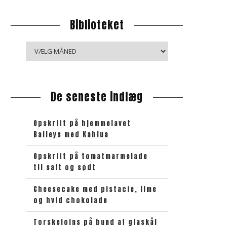
Biblioteket
B
i
b
l
De seneste indlæg
i
o
t
Opskrift på hjemmelavet
e
Baileys med Kahlua
k
e
Opskrift på tomatmarmelade
til salt og sødt
t
Cheesecake med pistacie, lime
og hvid chokolade
Torskeloins på bund af glaskål