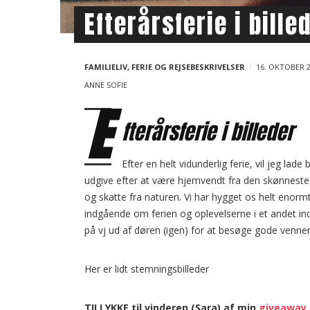
Efterårsferie i bille
FAMILIELIV
,
FERIE OG REJSEBESKRIVELSER
16. OKTOBER 
ANNE SOFIE
E
fterårsferie i billeder
Efter en helt vidunderlig ferie, vil jeg lade bi
udgive efter at være hjemvendt fra den skønneste 
og skatte fra naturen. Vi har hygget os helt enormt
indgående om ferien og oplevelserne i et andet indl
på vj ud af døren (igen) for at besøge gode venne
Her er lidt stemningsbilleder
TILLYKKE til vinderen (Sara) af min
giveaway