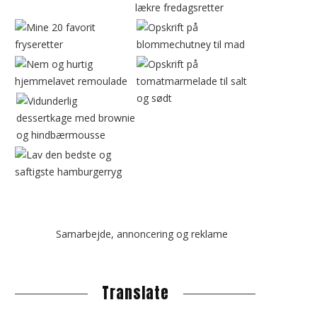
b
a
r
Samarbejde, annoncering og reklame
Translate