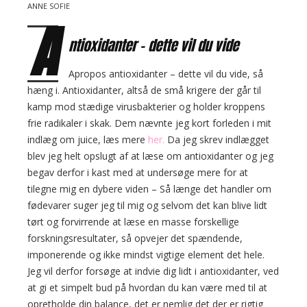
ANNE SOFIE
p
A
o
ntioxidanter – dette vil du vide
s
t
Apropos antioxidanter – dette vil du vide, så
s
hæng i. Antioxidanter, altså de små krigere der går til
kamp mod stædige virusbakterier og holder kroppens
frie radikaler i skak. Dem nævnte jeg kort forleden i mit
indlæg om juice, læs mere
her
.
Da jeg skrev indlægget
blev jeg helt opslugt af at læse om antioxidanter og jeg
begav derfor i kast med at undersøge mere for at
tilegne mig en dybere viden – Så længe det handler om
fødevarer suger jeg til mig og selvom det kan blive lidt
tørt og forvirrende at læse en masse forskellige
forskningsresultater, så opvejer det spændende,
imponerende og ikke mindst vigtige element det hele.
Jeg vil derfor forsøge at indvie dig lidt i antioxidanter, ved
at gi et simpelt bud på hvordan du kan være med til at
opretholde din balance, det er nemlig
det
der er rigtig