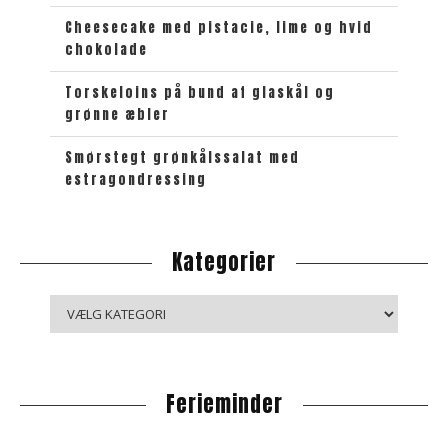
Cheesecake med pistacie, lime og hvid
chokolade
Torskeloins på bund af glaskål og
grønne æbler
Smørstegt grønkålssalat med
estragondressing
Kategorier
K
a
t
e
Ferieminder
g
o