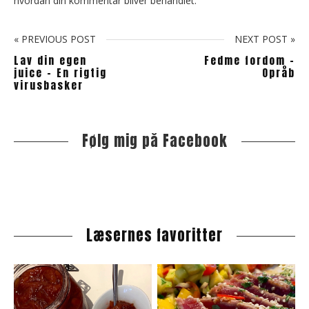
hvordan din kommentar bliver behandlet
.
« PREVIOUS POST
NEXT POST »
Lav din egen
Fedme fordom -
juice - En rigtig
Opråb
virusbasker
Følg mig på Facebook
S
i
t
e
s
i
Læsernes favoritter
d
e
b
a