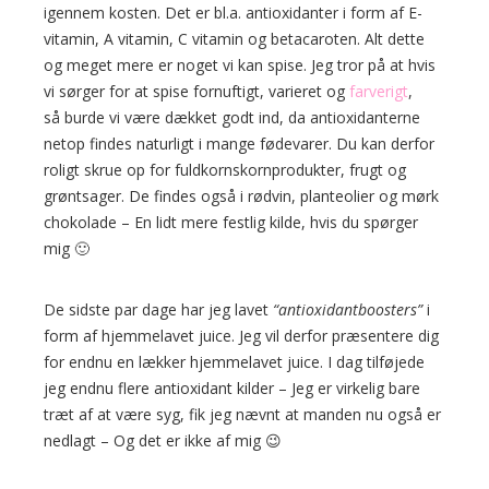
igennem kosten. Det er bl.a. antioxidanter i form af E-
vitamin, A vitamin, C vitamin og betacaroten. Alt dette
og meget mere er noget vi kan spise. Jeg tror på at hvis
vi sørger for at spise fornuftigt, varieret og
farverigt
,
så burde vi være dækket godt ind, da antioxidanterne
netop findes naturligt i mange fødevarer. Du kan derfor
roligt skrue op for fuldkornskornprodukter, frugt og
grøntsager. De findes også i rødvin, planteolier og mørk
chokolade – En lidt mere festlig kilde, hvis du spørger
mig 🙂
De sidste par dage har jeg lavet
“antioxidantboosters”
i
form af hjemmelavet juice. Jeg vil derfor præsentere dig
for endnu en lækker hjemmelavet juice. I dag tilføjede
jeg endnu flere antioxidant kilder – Jeg er virkelig bare
træt af at være syg, fik jeg nævnt at manden nu også er
nedlagt – Og det er ikke af mig 😉