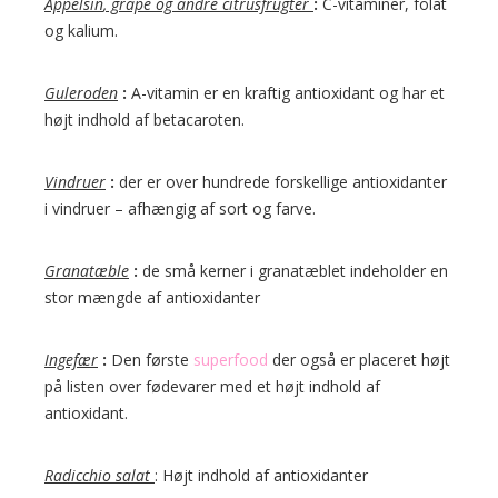
Appelsin
, grape og andre citrusfrugter
:
C-vitaminer, folat
og kalium.
Guleroden
:
A-vitamin er en kraftig antioxidant og har et
højt indhold af betacaroten.
Vindrue
r
:
der er over hundrede forskellige antioxidanter
i vindruer – afhængig af sort og farve.
Granatæble
:
de små kerner i granatæblet indeholder en
stor mængde af antioxidanter
Ingefær
:
Den første
superfood
der også er placeret højt
på listen over fødevarer med et højt indhold af
antioxidant.
Radicchio salat
: Højt indhold af antioxidanter