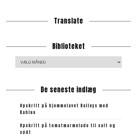
Translate
Biblioteket
B
i
b
l
De seneste indlæg
i
o
t
Opskrift på hjemmelavet Baileys med
e
Kahlua
k
e
Opskrift på tomatmarmelade til salt og
sødt
t