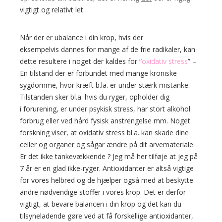
vigtigt og relativt let.
Når der er ubalance i din krop, hvis der
eksempelvis dannes for mange af de frie radikaler, kan
dette resultere i noget der kaldes for “
oxidativ stress
” –
En tilstand der er forbundet med mange kroniske
sygdomme, hvor kræft b.la. er under stærk mistanke.
Tilstanden sker bl.a. hvis du ryger, opholder dig
i forurening, er under psykisk stress, har stort alkohol
forbrug eller ved hård fysisk anstrengelse mm. Noget
forskning viser, at oxidativ stress bl.a. kan skade dine
celler og organer og sågar ændre på dit arvemateriale.
Er det ikke tankevækkende ? Jeg må her tilføje at jeg på
7 år er en glad ikke-ryger. Antioxidanter er altså vigtige
for vores helbred og de hjælper også med at beskytte
andre nødvendige stoffer i vores krop
Det er derfor
.
vigtigt, at bevare balancen i din krop og det kan du
tilsyneladende gøre ved at få forskellige antioxidanter,