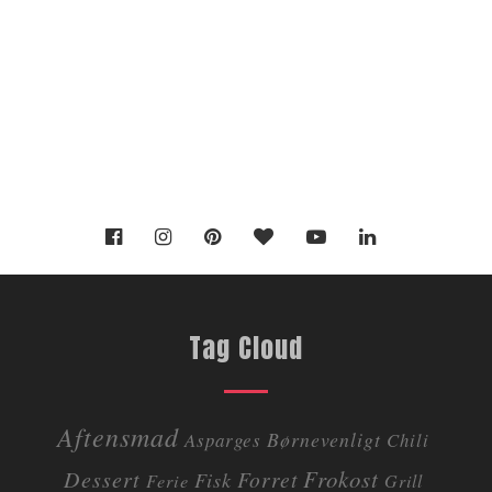
Tag Cloud
Aftensmad
Børnevenligt
Asparges
Chili
Dessert
Frokost
Forret
Fisk
Ferie
Grill