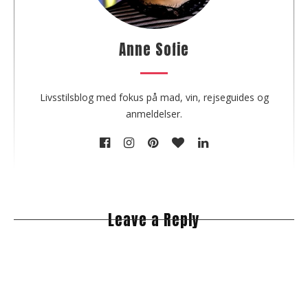
e
a
u
Anne Sofie
t
h
o
Livsstilsblog med fokus på mad, vin, rejseguides og
r
anmeldelser.
Leave a Reply