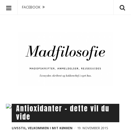
FACEBOOK
S
S
k
k
o
i
p
l
t
e
o
s
c
t
o
a
n
r
t
t
e
s
n
m
t
B
Antioxidanter – dette vil du
a
l
vide
g
o
i
g
LIVSSTIL
,
VELKOMMEN I MIT KØKKEN
19. NOVEMBER 2015