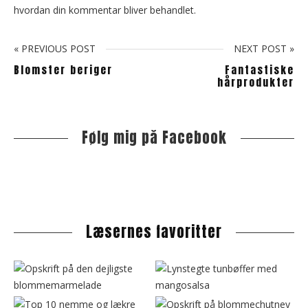
hvordan din kommentar bliver behandlet
.
« PREVIOUS POST
NEXT POST »
Blomster beriger
Fantastiske
hårprodukter
Følg mig på Facebook
S
i
t
e
s
i
Læsernes favoritter
d
e
b
a