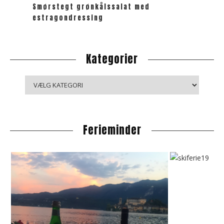
Smørstegt grønkålssalat med
estragondressing
Kategorier
K
a
t
e
Ferieminder
g
o
r
i
e
r