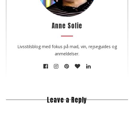
h
e
a
u
Anne Sofie
t
h
o
Livsstilsblog med fokus på mad, vin, rejseguides og
r
anmeldelser.
Leave a Reply