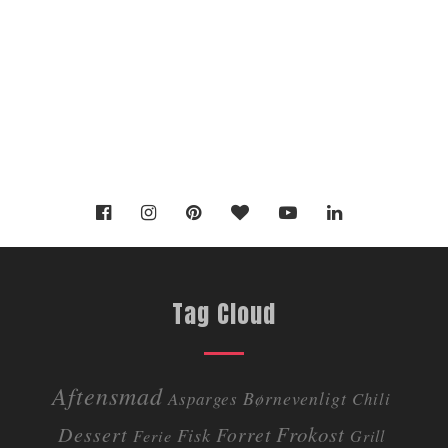
Tag Cloud
Aftensmad
Børnevenligt
Asparges
Chili
Dessert
Frokost
Forret
Fisk
Ferie
Grill