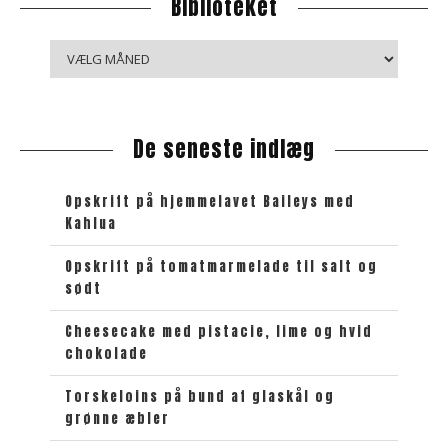
Biblioteket
B
i
b
l
De seneste indlæg
i
o
t
Opskrift på hjemmelavet Baileys med
e
Kahlua
k
e
Opskrift på tomatmarmelade til salt og
sødt
t
Cheesecake med pistacie, lime og hvid
chokolade
Torskeloins på bund af glaskål og
grønne æbler