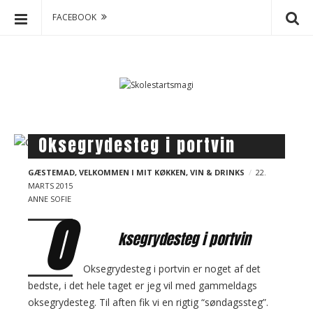
FACEBOOK
S
S
k
k
o
i
p
l
t
e
o
s
B
Oksegrydesteg i portvin
c
t
l
o
a
GÆSTEMAD
,
VELKOMMEN I MIT KØKKEN
,
VIN & DRINKS
22.
o
n
r
MARTS 2015
g
t
ANNE SOFIE
t
e
p
O
s
n
o
ksegrydesteg i portvin
m
t
s
a
t
Oksegrydesteg i portvin er noget af det
g
s
bedste, i det hele taget er jeg vil med gammeldags
i
oksegrydesteg. Til aften fik vi en rigtig “søndagssteg”.