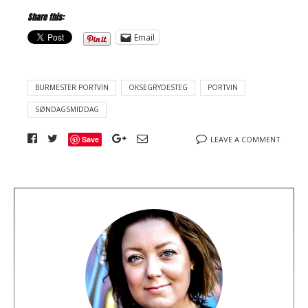
Share this:
Email
BURMESTER PORTVIN
OKSEGRYDESTEG
PORTVIN
SØNDAGSMIDDAG
Save
LEAVE A COMMENT
A
b
o
u
t
t