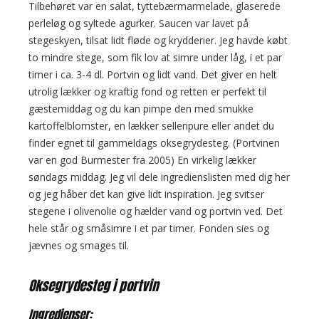
Tilbehøret var en salat, tyttebærmarmelade, glaserede
perleløg og syltede agurker. Saucen var lavet på
stegeskyen, tilsat lidt fløde og krydderier. Jeg havde købt
to mindre stege, som fik lov at simre under låg, i et par
timer i ca. 3-4 dl. Portvin og lidt vand. Det giver en helt
utrolig lækker og kraftig fond og retten er perfekt til
gæstemiddag og du kan pimpe den med smukke
kartoffelblomster, en lækker selleripure eller andet du
finder egnet til gammeldags oksegrydesteg. (Portvinen
var en god Burmester fra 2005) En virkelig lækker
søndags middag. Jeg vil dele ingredienslisten med dig her
og jeg håber det kan give lidt inspiration. Jeg svitser
stegene i olivenolie og hælder vand og portvin ved. Det
hele står og småsimre i et par timer. Fonden sies og
jævnes og smages til.
Oksegrydesteg i portvin
Ingredienser: