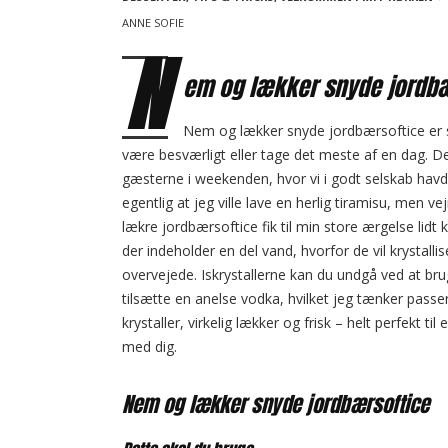
a
p
i
ANNE SOFIE
v
N
o
i
em og lækker snyde jordbæ
s
g
a
t
Nem og lækker snyde jordbærsoftice er
t
s
være besværligt eller tage det meste af en dag. 
i
gæsterne i weekenden, hvor vi i godt selskab hav
o
egentlig at jeg ville lave en herlig tiramisu, men ve
n
lækre jordbærsoftice fik til min store ærgelse lidt 
der indeholder en del vand, hvorfor de vil krystalli
overvejede. Iskrystallerne kan du undgå ved at br
tilsætte en anelse vodka, hvilket jeg tænker passer
krystaller, virkelig lækker og frisk – helt perfekt t
med dig.
Nem og lækker snyde jordbærsoftice