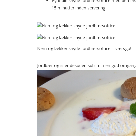
Pynt din snyde jordbærsoftice med den fri
15 minutter inden servering
Nem og lækker snyde jordbærsoftice – værsgo!
Jordbær og is er desuden sublimt i en god omgang