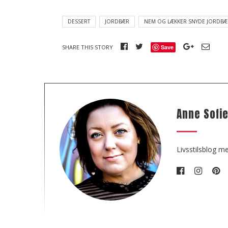
DESSERT
JORDBÆR
NEM OG LÆKKER SNYDE JORDBÆ
SHARE THIS STORY
Save
A
Anne Sofi
b
o
u
Livsstilsblog m
t
t
h
e
a