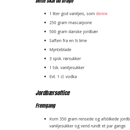
Dette skal du bruge
1 liter god vaniljeis, som
denne
250 gram mascarpone
500 gram danske jordbær
Saften fra en ½ lime
Mynteblade
3 spsk. rørsukker
1 tsk. vaniljesukker
Evt. 1 cl. vodka
Jordbærsoftice
Fremgang
Kom 350 gram rensede og afstilkede jordbæ
vaniljesukker og vend rundt et par gange