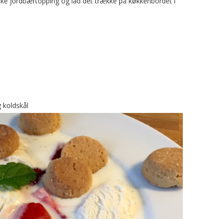
ske jordbærtopping og lad det trække på køkkenbordet i
 koldskål