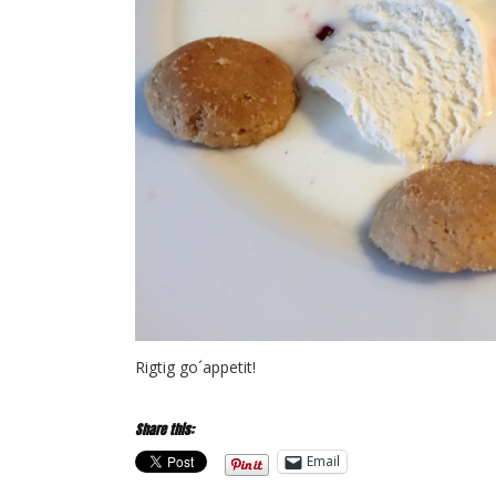
Rigtig go´appetit!
Share this:
Email