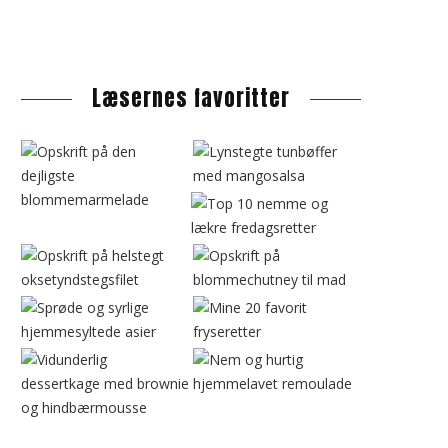
s
i
d
Læsernes favoritter
e
b
a
r