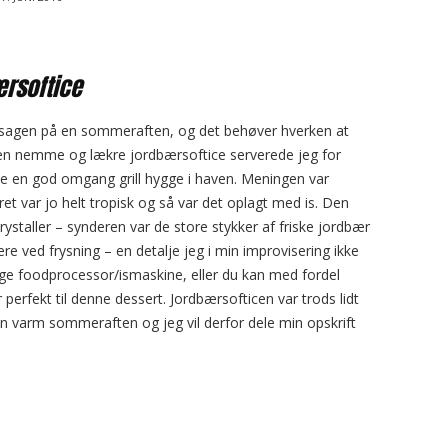
rsoftice
 sagen på en sommeraften, og det behøver hverken at
Den nemme og lækre jordbærsoftice serverede jeg for
de en god omgang grill hygge i haven. Meningen var
jret var jo helt tropisk og så var det oplagt med is. Den
krystaller – synderen var de store stykker af friske jordbær
sere ved frysning – en detalje jeg i min improvisering ikke
uge foodprocessor/ismaskine, eller du kan med fordel
 perfekt til denne dessert. Jordbærsofticen var trods lidt
il en varm sommeraften og jeg vil derfor dele min opskrift