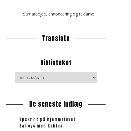
Samarbejde, annoncering og reklame
Translate
Biblioteket
B
i
b
l
De seneste indlæg
i
o
t
Opskrift på hjemmelavet
e
Baileys med Kahlua