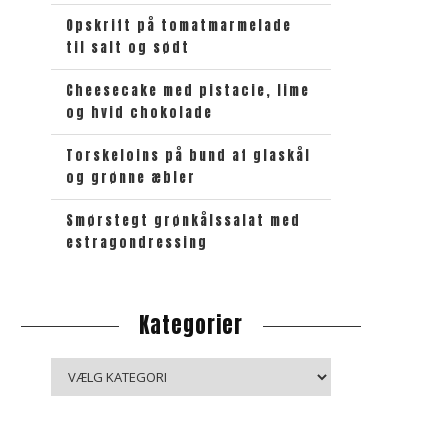
k
e
Opskrift på tomatmarmelade
til salt og sødt
t
Cheesecake med pistacie, lime
og hvid chokolade
Torskeloins på bund af glaskål
og grønne æbler
Smørstegt grønkålssalat med
estragondressing
Kategorier
K
a
t
e