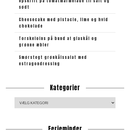
e
Opskrift på tomatmarmelade til salt og
sødt
t
Cheesecake med pistacie, lime og hvid
chokolade
Torskeloins på bund af glaskål og
grønne æbler
Smørstegt grønkålssalat med
estragondressing
Kategorier
K
a
t
e
Ferieminder
g