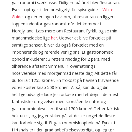
gastronomi i særklasse. Tidligere på året blev Restaurant
Fyrklit optaget i den prestigefyldte spiseguide –
White
Guide
, og der er ingen tvivl om, at restauranten ligger i
toppen indenfor gastronomi, når det kommer til
Nordjylland. Læs mere om Restaurant Fyrklit og se min
madanmeldelse lige
her
. Udover at blive forkælet på
samtlige sanser, bliver du også forkælet med en
imponerende og rørende venlig pris. Et gastronomisk
ophold inkluderer : 3 retters middag for 2 pers. med
tilhørende afstemt vinmenu. 1 overnatning i
hotelværelse med morgenmad næste dag. Alt dette får
du for ialt 1255 kroner. En frokost på havnen tilsvarende
vores koster knap 500 kroner. Altså, kan du og din
heldige udvalgte lade Jer forkæle med et døgn i de mest
fantastiske omgivelser med storslående natur-og
gastronomioplevelser til små 1700 kroner! Det er faktisk
helt unikt, og jeg er sikker på, at det er noget de fleste
kan forholde sig til. Et gastronomisk ophold på Fyrklit i
Hirtshals er i den grad anbefalelsesværdigt, og jeg tør