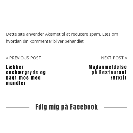
Dette site anvender Akismet til at reducere spam.
Læs om
hvordan din kommentar bliver behandlet
.
« PREVIOUS POST
NEXT POST »
Lækker
Madanmeldelse
enebærgryde og
på Restaurant
bagt mos med
Fyrklit
mandler
Følg mig på Facebook
S
i
t
e