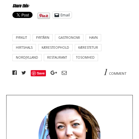
Share this:
Email
FYRKLIT
FYRTÅRN
GASTRONOMI
HAVN
HIRTSHALS
KÆRESTEOPHOLD
KÆRESTETUR
NORDJYLLAND
RESTAURANT
TOSOMHED
1
Save
COMMENT
A
b
o
u
t