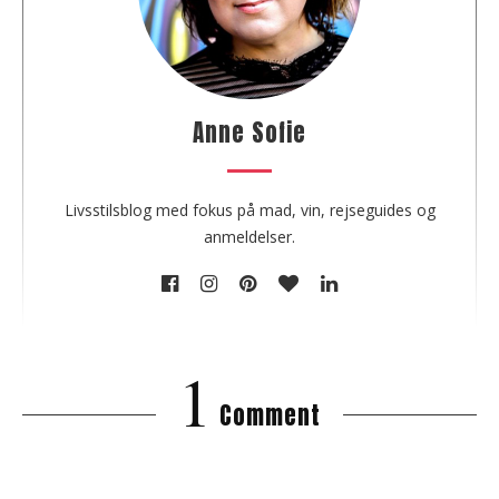
t
h
e
a
u
Anne Sofie
t
h
o
Livsstilsblog med fokus på mad, vin, rejseguides og
r
anmeldelser.
1
Comment