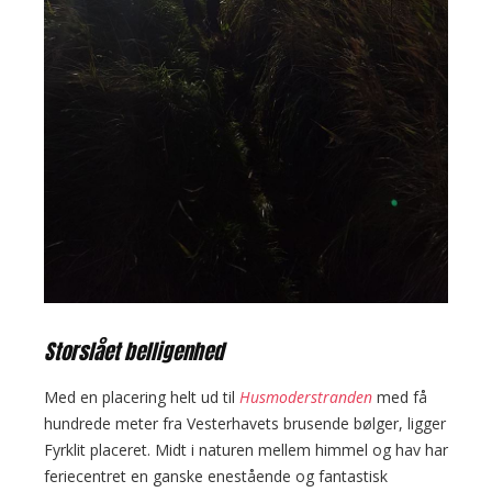
Storslået belligenhed
Med en placering helt ud til
Husmoderstranden
med få
hundrede meter fra Vesterhavets brusende bølger, ligger
Fyrklit placeret. Midt i naturen mellem himmel og hav har
feriecentret en ganske enestående og fantastisk