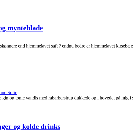
 og mynteblade
 skønnere end hjemmelavet saft ? endnu bedre er hjemmelavet kirsebæ
nne Sofie
e gin og tonic vandis med rabarbersirup dukkede op i hovedet på mig i 
nger og kolde drinks