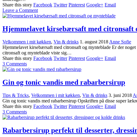
Share this story
Facebook
Twitter
Pinterest
Google+
Email
Leave a Comment
Hjemmelavet kirsebærsaft med citronsaft
Velkommen i mit køkken
,
Vin & drinks
1. august 2018
Anne Sofie
Hjemmelavet kirsebærsaft med citronsaft og mynteblade Er der noget
citronsaft og mynteblade viste sig…
Share this story
Facebook
Twitter
Pinterest
Google+
Email
3
Comments
Gin og tonic vandis med rabarbersirup
Tips & Tricks
,
Velkommen i mit køkken
,
Vin & drinks
3. juni 2018
A
Gin og tonic vandis med rabarbersirup Opskriften på disse super lækr
Share this story
Facebook
Twitter
Pinterest
Google+
Email
3
Comments
Rabarbersirup perfekt til desserter, dressi