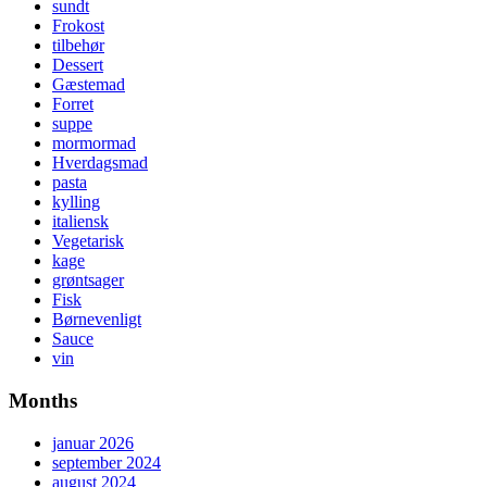
sundt
Frokost
tilbehør
Dessert
Gæstemad
Forret
suppe
mormormad
Hverdagsmad
pasta
kylling
italiensk
Vegetarisk
kage
grøntsager
Fisk
Børnevenligt
Sauce
vin
Months
januar 2026
september 2024
august 2024