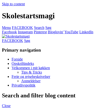
Skip to content
Skolestartsmagi
Menu
FACEBOOK
Search
Søg
Facebook
Instagram
Pinterest
Bloglovin'
YouTube
LinkedIn
FACEBOOK
Søg
Primary navigation
Forside
Opskriftindeks
Velkommen i mit køkken
Tips & Tricks
Ferie og rejsebeskrivelser
Anmeldelser
Privatlivspolitik
Search and filter blog content
Close