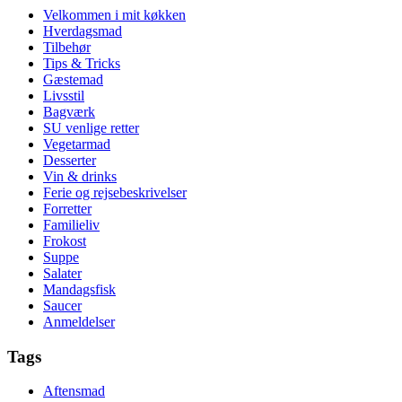
Velkommen i mit køkken
Hverdagsmad
Tilbehør
Tips & Tricks
Gæstemad
Livsstil
Bagværk
SU venlige retter
Vegetarmad
Desserter
Vin & drinks
Ferie og rejsebeskrivelser
Forretter
Familieliv
Frokost
Suppe
Salater
Mandagsfisk
Saucer
Anmeldelser
Tags
Aftensmad