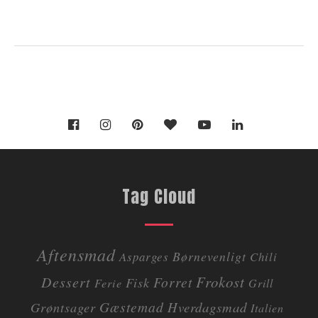
Tag Cloud
Aftensmad
Børnevenligt
Asparges
Chili
Dessert
Frokost
Forret
Fisk
Ferie
Grill
Gæstemad
Grøntsager
Hverdagsmad
Italien