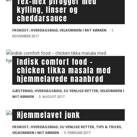
Tex-mex pirogger med
t
kylling, linser og
s
cheddarsauce
FROKOST
,
HVERDAGSMAD
,
VELKOMMEN I MIT KØKKEN
1.
NOVEMBER 2017
Indisk comfort food –
chicken tikka masala med
hjemmelavede naanbrød
GÆSTEMAD
,
HVERDAGSMAD
,
SU VENLIGE RETTER
,
VELKOMMEN I
MIT KØKKEN
3. AUGUST 2017
Hjemmelavet junk
FROKOST
,
HVERDAGSMAD
,
SU VENLIGE RETTER
,
TIPS & TRICKS
,
VELKOMMEN I MIT KØKKEN
5. FEBRUAR 2017