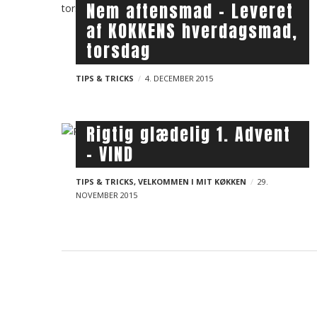
a
Nem aftensmad – Leveret
l
i
v
af KOKKENS hverdagsmad,
o
i
torsdag
g
g
p
TIPS & TRICKS
4. DECEMBER 2015
a
t
o
i
s
Rigtig glædelig 1. Advent
o
– VIND
t
n
s
TIPS & TRICKS
,
VELKOMMEN I MIT KØKKEN
29.
NOVEMBER 2015