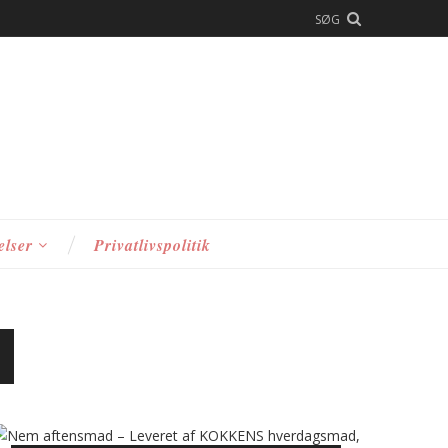
SØG
elser
Privatlivspolitik