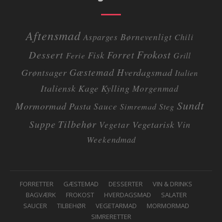
Aftensmad
Børnevenligt
Asparges
Chili
Dessert
Frokost
Forret
Fisk
Ferie
Grill
Gæstemad
Grøntsager
Hverdagsmad
Italien
Italiensk
Kage
Kylling
Morgenmad
Sundt
Mormormad
Pasta
Sauce
Simremad
Steg
Tilbehør
Suppe
Vegetarisk
Vegetar
Vin
Weekendmad
F
FORRETTER
GÆSTEMAD
DESSERTER
VIN & DRINKS
BAGVÆRK
FROKOST
HVERDAGSMAD
SALATER
O
SAUCER
TILBEHØR
VEGETARMAD
MORMORMAD
O
SIMRERETTER