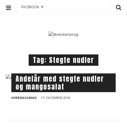
februar 2022
FACEBOOK
januar 2022
S
S
november 2021
k
k
oktober 2021
o
i
august 2021
juli 2021
p
l
maj 2021
juli 2020
t
e
juni 2020
april 2020
o
s
Tag:
Stegte nudler
c
marts 2020
januar 2020
t
o
december 2019
a
n
november 2019
r
B
Andelår med stegte nudler
t
oktober 2019
t
l
og mangosalat
e
september 2019
s
o
n
august 2019
juni 2019
m
g
HVERDAGSMAD
27. DECEMBER 2018
t
a
maj 2019
april 2019
p
g
marts 2019
o
i
februar 2019
s