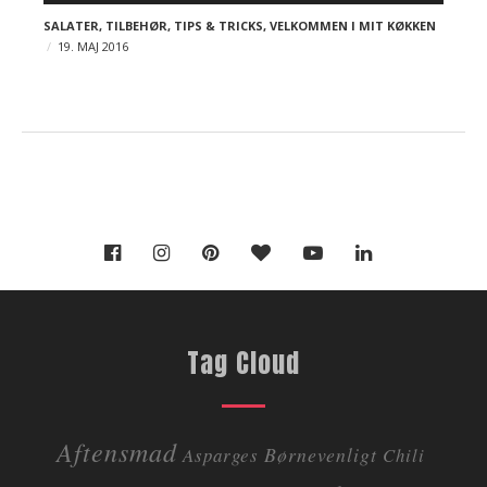
t
juni 2018
maj 2018
SALATER
,
TILBEHØR
,
TIPS & TRICKS
,
VELKOMMEN I MIT KØKKEN
s
april 2018
marts 2018
19. MAJ 2016
februar 2018
Tag Cloud
Aftensmad
Børnevenligt
Asparges
Chili