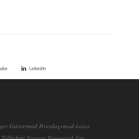
ube
LinkedIn
Gæstemad
ger
Hverdagsmad
Italien
Tilbehør
Vegetarisk
Vegetar
Vin