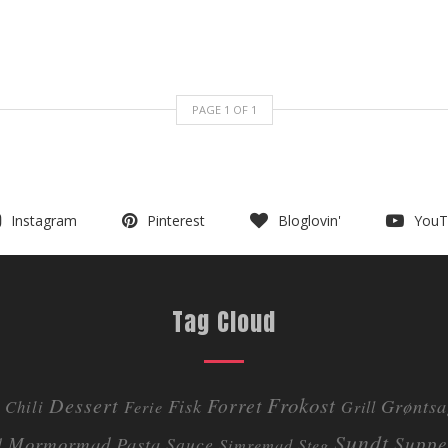
PAGE
1
OF
1
Instagram
Pinterest
Bloglovin'
YouT
Tag Cloud
Dessert
Frokost
Forret
Fisk
Grøntsa
Chili
Ferie
Grill
Sundt
Mormormad
Pasta
Suppe
d
Sauce
Simremad
Steg