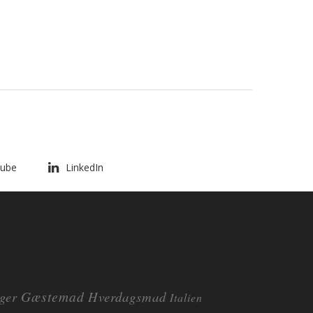
ube
LinkedIn
Gæstemad
ger
Hverdagsmad
Italien