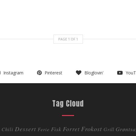
PAGE
1
OF
1
Instagram
Pinterest
Bloglovin'
YouT
Tag Cloud
Dessert
Frokost
Forret
Fisk
Grøntsa
Chili
Ferie
Grill