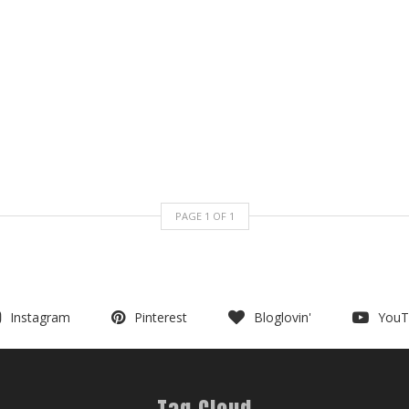
PAGE
1
OF
1
Instagram
Pinterest
Bloglovin'
YouT