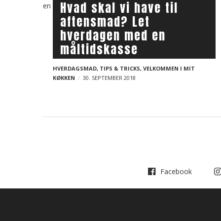
a
Hvad skal vi have til
l
i
v
aftensmad? Let
o
i
hverdagen med en
g
g
måltidskasse
p
a
HVERDAGSMAD
,
TIPS & TRICKS
,
VELKOMMEN I MIT
t
o
KØKKEN
30. SEPTEMBER 2018
i
s
o
t
n
s
Facebook