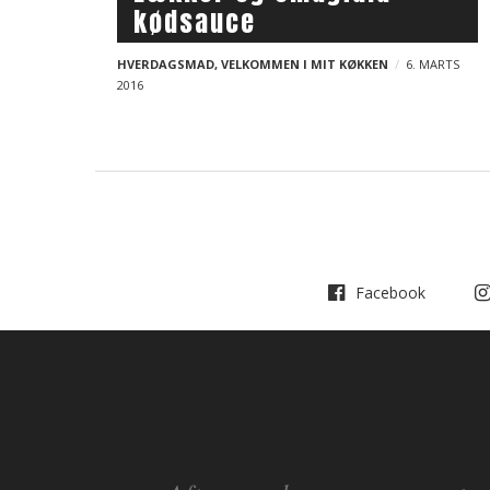
a
kødsauce
l
i
v
o
HVERDAGSMAD
i
,
VELKOMMEN I MIT KØKKEN
6. MARTS
g
2016
g
p
a
t
o
i
s
o
t
n
s
Facebook