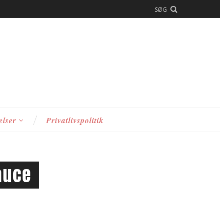
SØG
elser
Privatlivspolitik
auce