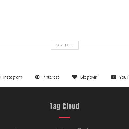
PAGE
1
OF
1
Instagram
Pinterest
Bloglovin'
YouT
Tag Cloud