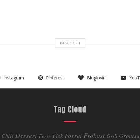
PAGE
1
OF
1
Instagram
Pinterest
Bloglovin'
YouT
Tag Cloud
Dessert
Frokost
Forret
Fisk
Grøntsa
Chili
Ferie
Grill