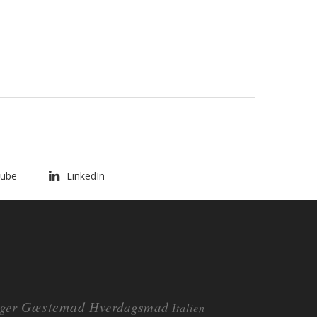
ube
LinkedIn
Gæstemad
ger
Hverdagsmad
Italien