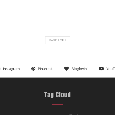
PAGE
1
OF
1
Instagram
Pinterest
Bloglovin'
YouT
Tag Cloud