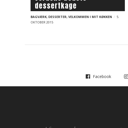
a
dessertkage
l
i
v
o
BAGVÆRK
,
DESSERTER
i
,
VELKOMMEN I MIT KØKKEN
5.
g
OKTOBER 2015
g
p
a
t
o
i
s
o
t
n
s
Facebook