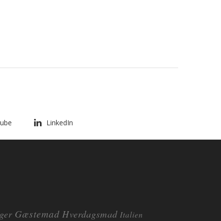
ube
LinkedIn
Gæstemad
ger
Hverdagsmad
Italien