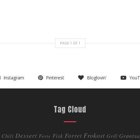
PAGE
1
OF
1
Instagram
Pinterest
Bloglovin'
YouT
Tag Cloud
Dessert
Frokost
Forret
Fisk
Grøntsa
Chili
Ferie
Grill