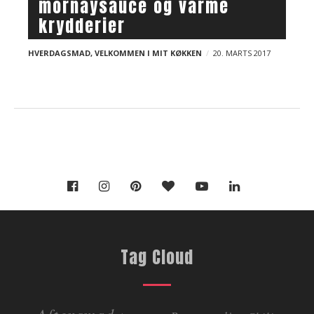
mornaysauce og varme
t
april 2018
marts 2018
s
krydderier
februar 2018
HVERDAGSMAD
,
VELKOMMEN I MIT KØKKEN
20. MARTS 2017
Tag Cloud
Aftensmad