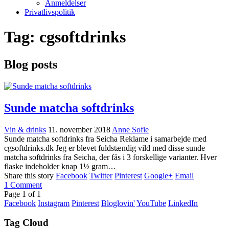
Anmeldelser
Privatlivspolitik
Tag:
cgsoftdrinks
Blog posts
Sunde matcha softdrinks
Vin & drinks
11. november 2018
Anne Sofie
Sunde matcha softdrinks fra Seicha Reklame i samarbejde med
cgsoftdrinks.dk Jeg er blevet fuldstændig vild med disse sunde
matcha softdrinks fra Seicha, der fås i 3 forskellige varianter. Hver
flaske indeholder knap 1½ gram…
Share this story
Facebook
Twitter
Pinterest
Google+
Email
1
Comment
Page
1
of
1
Facebook
Instagram
Pinterest
Bloglovin'
YouTube
LinkedIn
Tag Cloud