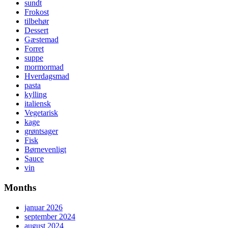
sundt
Frokost
tilbehør
Dessert
Gæstemad
Forret
suppe
mormormad
Hverdagsmad
pasta
kylling
italiensk
Vegetarisk
kage
grøntsager
Fisk
Børnevenligt
Sauce
vin
Months
januar 2026
september 2024
august 2024