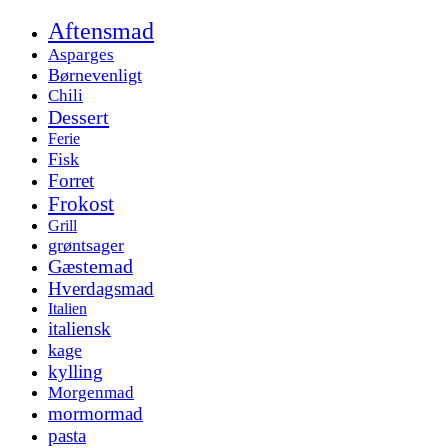
Aftensmad
Asparges
Børnevenligt
Chili
Dessert
Ferie
Fisk
Forret
Frokost
Grill
grøntsager
Gæstemad
Hverdagsmad
Italien
italiensk
kage
kylling
Morgenmad
mormormad
pasta