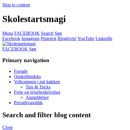
Skip to content
Skolestartsmagi
Menu
FACEBOOK
Search
Søg
Facebook
Instagram
Pinterest
Bloglovin'
YouTube
LinkedIn
FACEBOOK
Søg
Primary navigation
Forside
Opskriftindeks
Velkommen i mit køkken
Tips & Tricks
Ferie og rejsebeskrivelser
Anmeldelser
Privatlivspolitik
Search and filter blog content
Close