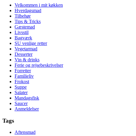
Velkommen i mit køkken
Hverdagsmad
Tilbehør
Tips & Tricks
Gæstemad
Livsstil
Bagværk
SU venlige retter
Vegetarmad
Desserter
Vin & drinks
Ferie og rejsebeskrivelser
Forretter
Familieliv
Frokost
Suppe
Salater
Mandagsfisk
Saucer
Anmeldelser
Tags
Aftensmad