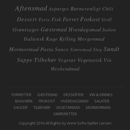
Aftensmad
Børnevenligt
Asparges
Chili
Dessert
Frokost
Forret
Fisk
Ferie
Grill
Gæstemad
Grøntsager
Hverdagsmad
Italien
Italiensk
Kage
Kylling
Morgenmad
Sundt
Mormormad
Pasta
Sauce
Simremad
Steg
Tilbehør
Suppe
Vegetarisk
Vegetar
Vin
Weekendmad
F
FORRETTER
GÆSTEMAD
DESSERTER
VIN & DRINKS
BAGVÆRK
FROKOST
HVERDAGSMAD
SALATER
O
SAUCER
TILBEHØR
VEGETARMAD
MORMORMAD
O
SIMRERETTER
T
Copyright 2016 All Rights by Anne Sofie Kjeller Larsen
E