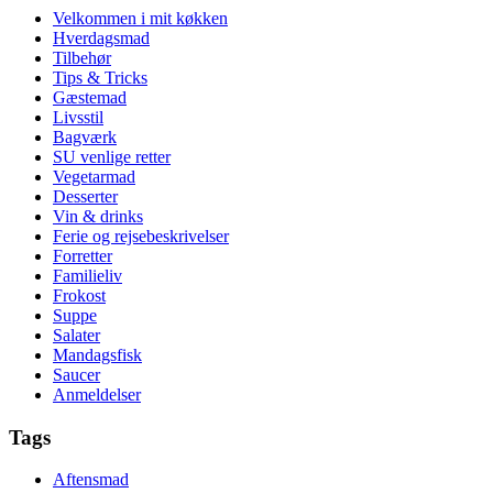
Velkommen i mit køkken
Hverdagsmad
Tilbehør
Tips & Tricks
Gæstemad
Livsstil
Bagværk
SU venlige retter
Vegetarmad
Desserter
Vin & drinks
Ferie og rejsebeskrivelser
Forretter
Familieliv
Frokost
Suppe
Salater
Mandagsfisk
Saucer
Anmeldelser
Tags
Aftensmad