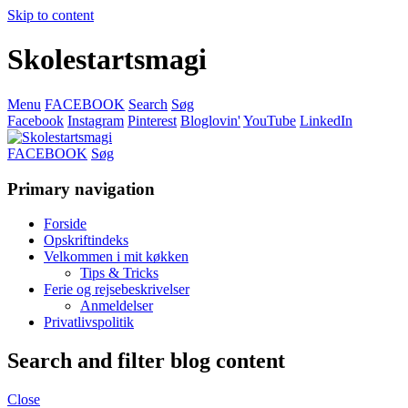
Skip to content
Skolestartsmagi
Menu
FACEBOOK
Search
Søg
Facebook
Instagram
Pinterest
Bloglovin'
YouTube
LinkedIn
FACEBOOK
Søg
Primary navigation
Forside
Opskriftindeks
Velkommen i mit køkken
Tips & Tricks
Ferie og rejsebeskrivelser
Anmeldelser
Privatlivspolitik
Search and filter blog content
Close