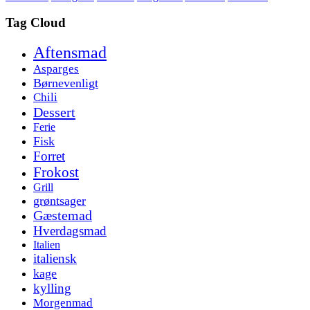
Tag Cloud
Aftensmad
Asparges
Børnevenligt
Chili
Dessert
Ferie
Fisk
Forret
Frokost
Grill
grøntsager
Gæstemad
Hverdagsmad
Italien
italiensk
kage
kylling
Morgenmad