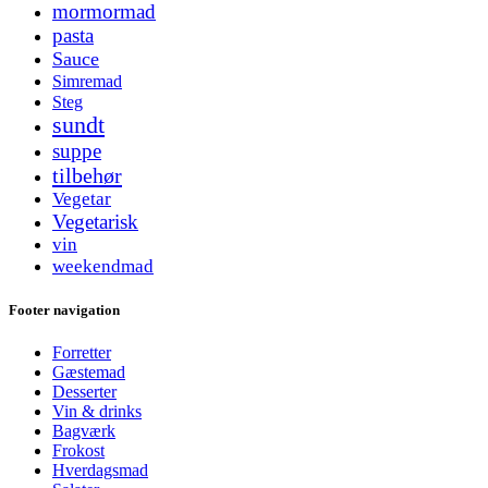
mormormad
pasta
Sauce
Simremad
Steg
sundt
suppe
tilbehør
Vegetar
Vegetarisk
vin
weekendmad
Footer navigation
Forretter
Gæstemad
Desserter
Vin & drinks
Bagværk
Frokost
Hverdagsmad