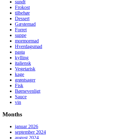
sundt
Frokost
tilbehør
Dessert
Gæstemad
Forret
suppe
mormormad
Hverdagsmad
pasta
kylling
italiensk
Vegetarisk
kage
grøntsager
Fisk
Børnevenligt
Sauce
vin
Months
januar 2026
september 2024
august 2024