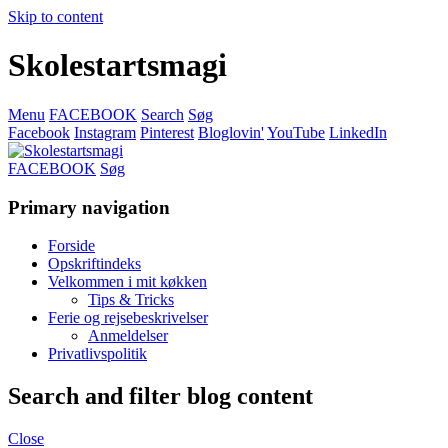
Skip to content
Skolestartsmagi
Menu
FACEBOOK
Search
Søg
Facebook
Instagram
Pinterest
Bloglovin'
YouTube
LinkedIn
FACEBOOK
Søg
Primary navigation
Forside
Opskriftindeks
Velkommen i mit køkken
Tips & Tricks
Ferie og rejsebeskrivelser
Anmeldelser
Privatlivspolitik
Search and filter blog content
Close