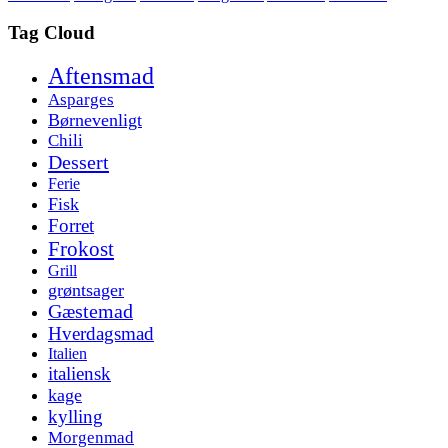
Tag Cloud
Aftensmad
Asparges
Børnevenligt
Chili
Dessert
Ferie
Fisk
Forret
Frokost
Grill
grøntsager
Gæstemad
Hverdagsmad
Italien
italiensk
kage
kylling
Morgenmad