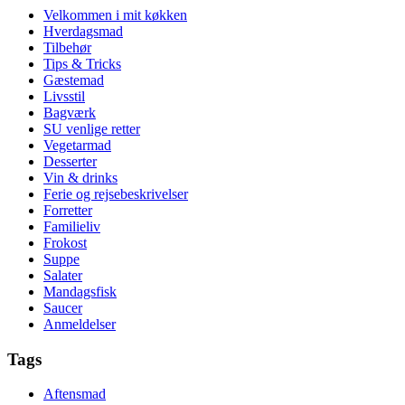
Velkommen i mit køkken
Hverdagsmad
Tilbehør
Tips & Tricks
Gæstemad
Livsstil
Bagværk
SU venlige retter
Vegetarmad
Desserter
Vin & drinks
Ferie og rejsebeskrivelser
Forretter
Familieliv
Frokost
Suppe
Salater
Mandagsfisk
Saucer
Anmeldelser
Tags
Aftensmad