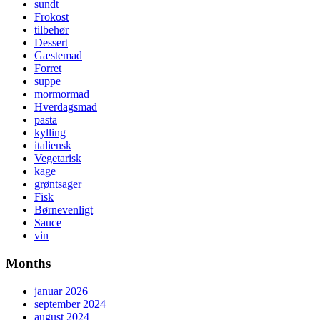
sundt
Frokost
tilbehør
Dessert
Gæstemad
Forret
suppe
mormormad
Hverdagsmad
pasta
kylling
italiensk
Vegetarisk
kage
grøntsager
Fisk
Børnevenligt
Sauce
vin
Months
januar 2026
september 2024
august 2024