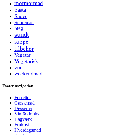
mormormad
pasta
Sauce
Simremad
Steg
sundt
suppe
tilbehør
Vegetar
Vegetarisk
vin
weekendmad
Footer navigation
Forretter
Gæstemad
Desserter
Vin & drinks
Bagværk
Frokost
Hverdagsmad