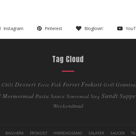
Instagram
Pinterest
Bloglovin'
YouT
Tag Cloud
Dessert
Frokost
Forret
Fisk
Grøntsa
Chili
Ferie
Grill
Sundt
Mormormad
Pasta
Suppe
d
Sauce
Simremad
Steg
Weekendmad
BAGVÆRK
FROKOST
HVERDAGSMAD
SALATER
SAUCER
TI