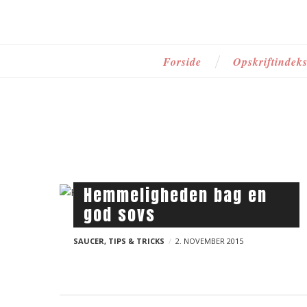
i
P
Forside
Opskriftindek
r
i
m
a
r
y
n
B
Hemmeligheden bag en
a
god sovs
l
v
o
SAUCER
,
TIPS & TRICKS
i
2. NOVEMBER 2015
g
g
p
a
t