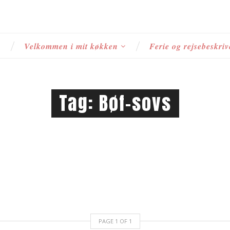
s
Velkommen i mit køkken
Ferie og rejsebeskriv
Tag:
Bøf-sovs
PAGE
1
OF
1