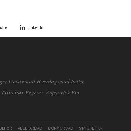
ube
LinkedIn
Gæstemad
ger
Hverdagsmad
Italien
Tilbehør
Vegetarisk
Vegetar
Vin
LBEHØR
VEGETARMAD
MORMORMAD
SIMRERETTER