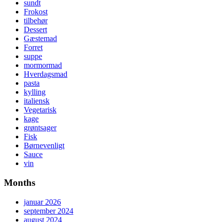
sundt
Frokost
tilbehør
Dessert
Gæstemad
Forret
suppe
mormormad
Hverdagsmad
pasta
kylling
italiensk
Vegetarisk
kage
grøntsager
Fisk
Børnevenligt
Sauce
vin
Months
januar 2026
september 2024
august 2024