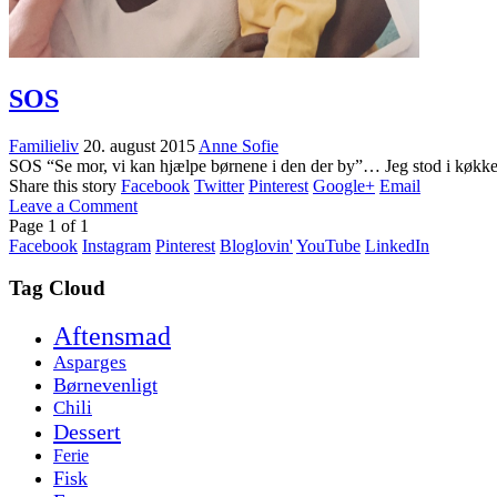
SOS
Familieliv
20. august 2015
Anne Sofie
SOS “Se mor, vi kan hjælpe børnene i den der by”… Jeg stod i køkken
Share this story
Facebook
Twitter
Pinterest
Google+
Email
Leave a Comment
Page
1
of
1
Facebook
Instagram
Pinterest
Bloglovin'
YouTube
LinkedIn
Tag Cloud
Aftensmad
Asparges
Børnevenligt
Chili
Dessert
Ferie
Fisk