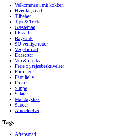
Velkommen i mit køkken
Hverdagsmad
Tilbehør
Tips & Tricks
Gæstemad
Livsstil
Bagværk
SU venlige retter
Vegetarmad
Desserter
Vin & drinks
Ferie og rejsebeskrivelser
Forretter
Familieliv
Frokost
Suppe
Salater
Mandagsfisk
Saucer
Anmeldelser
Tags
Aftensmad