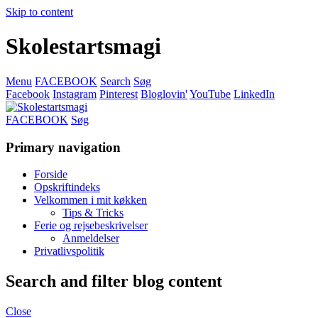
Skip to content
Skolestartsmagi
Menu
FACEBOOK
Search
Søg
Facebook
Instagram
Pinterest
Bloglovin'
YouTube
LinkedIn
FACEBOOK
Søg
Primary navigation
Forside
Opskriftindeks
Velkommen i mit køkken
Tips & Tricks
Ferie og rejsebeskrivelser
Anmeldelser
Privatlivspolitik
Search and filter blog content
Close