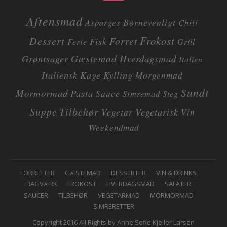
Aftensmad
Børnevenligt
Asparges
Chili
Dessert
Frokost
Forret
Fisk
Ferie
Grill
Gæstemad
Grøntsager
Hverdagsmad
Italien
Italiensk
Kage
Kylling
Morgenmad
Sundt
Mormormad
Pasta
Sauce
Simremad
Steg
Tilbehør
Suppe
Vegetarisk
Vegetar
Vin
Weekendmad
F
FORRETTER
GÆSTEMAD
DESSERTER
VIN & DRINKS
BAGVÆRK
FROKOST
HVERDAGSMAD
SALATER
O
SAUCER
TILBEHØR
VEGETARMAD
MORMORMAD
O
SIMRERETTER
T
Copyright 2016 All Rights by Anne Sofie Kjeller Larsen