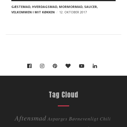
t
juni 2018
maj 2018
GÆSTEMAD
,
HVERDAGSMAD
,
MORMORMAD
,
SAUCER
,
s
april 2018
marts 2018
VELKOMMEN I MIT KØKKEN
12. OKTOBER 2017
februar 2018
Tag Cloud
Aftensmad
Børnevenligt
Asparges
Chili