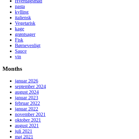
Hverdagsmad
pasta
kylling
italiensk
Vegetarisk
kage
grøntsager
Fisk
Børnevenligt
Sauce
vin
Months
januar 2026
september 2024
august 2024
januar 2023
februar 2022
januar 2022
november 2021
oktober 2021
august 2021
juli 2021
maj 2021