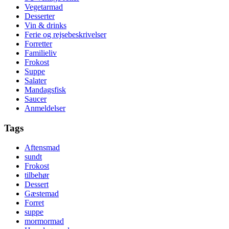
Vegetarmad
Desserter
Vin & drinks
Ferie og rejsebeskrivelser
Forretter
Familieliv
Frokost
Suppe
Salater
Mandagsfisk
Saucer
Anmeldelser
Tags
Aftensmad
sundt
Frokost
tilbehør
Dessert
Gæstemad
Forret
suppe
mormormad