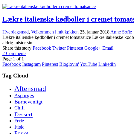
Lækre italienske kødboller i cremet tomat
Hverdagsmad
,
Velkommen i mit køkken
25. januar 2018
Anne Sofie
Lækre italienske kødboller i cremet tomatsauce Lækre italienske kødbo
aldrig mister sin…
Share this story
Facebook
Twitter
Pinterest
Google+
Email
2
Comments
Page
1
of
1
Facebook
Instagram
Pinterest
Bloglovin'
YouTube
LinkedIn
Tag Cloud
Aftensmad
Asparges
Børnevenligt
Chili
Dessert
Ferie
Fisk
Forret