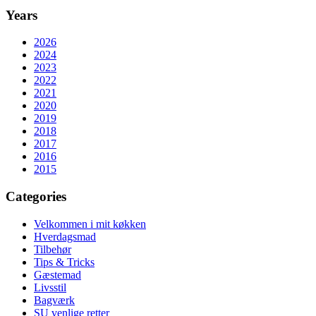
Years
2026
2024
2023
2022
2021
2020
2019
2018
2017
2016
2015
Categories
Velkommen i mit køkken
Hverdagsmad
Tilbehør
Tips & Tricks
Gæstemad
Livsstil
Bagværk
SU venlige retter