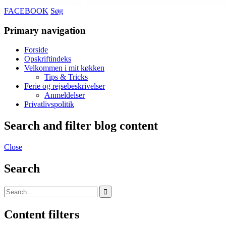
FACEBOOK
Søg
Primary navigation
Forside
Opskriftindeks
Velkommen i mit køkken
Tips & Tricks
Ferie og rejsebeskrivelser
Anmeldelser
Privatlivspolitik
Search and filter blog content
Close
Search
Content filters