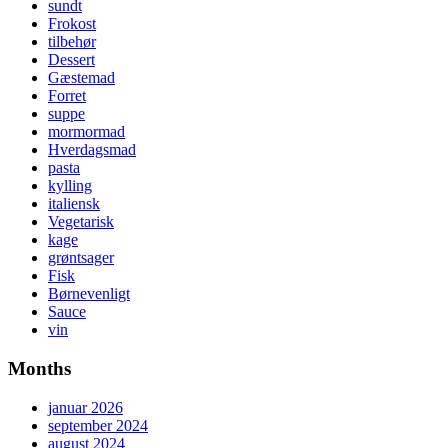
sundt
Frokost
tilbehør
Dessert
Gæstemad
Forret
suppe
mormormad
Hverdagsmad
pasta
kylling
italiensk
Vegetarisk
kage
grøntsager
Fisk
Børnevenligt
Sauce
vin
Months
januar 2026
september 2024
august 2024