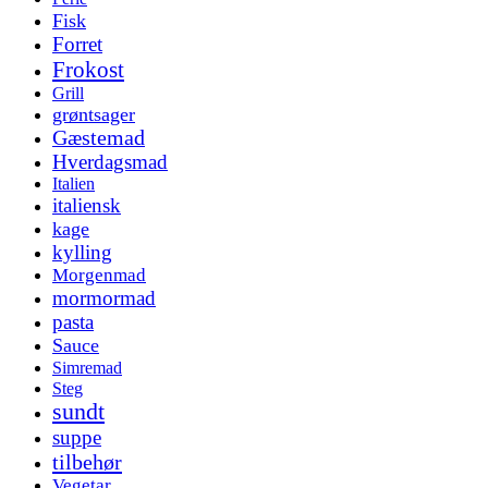
Fisk
Forret
Frokost
Grill
grøntsager
Gæstemad
Hverdagsmad
Italien
italiensk
kage
kylling
Morgenmad
mormormad
pasta
Sauce
Simremad
Steg
sundt
suppe
tilbehør
Vegetar