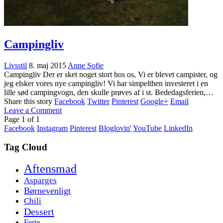
Campingliv
Livsstil
8. maj 2015
Anne Sofie
Campingliv Der er sket noget stort hos os, Vi er blevet campister, og
jeg elsker vores nye campingliv! Vi har simpelthen investeret i en
lille sød campingvogn, den skulle prøves af i st. Bededagsferien,…
Share this story
Facebook
Twitter
Pinterest
Google+
Email
Leave a Comment
Page
1
of
1
Facebook
Instagram
Pinterest
Bloglovin'
YouTube
LinkedIn
Tag Cloud
Aftensmad
Asparges
Børnevenligt
Chili
Dessert
Ferie