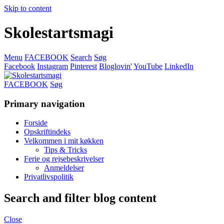
Skip to content
Skolestartsmagi
Menu
FACEBOOK
Search
Søg
Facebook
Instagram
Pinterest
Bloglovin'
YouTube
LinkedIn
FACEBOOK
Søg
Primary navigation
Forside
Opskriftindeks
Velkommen i mit køkken
Tips & Tricks
Ferie og rejsebeskrivelser
Anmeldelser
Privatlivspolitik
Search and filter blog content
Close