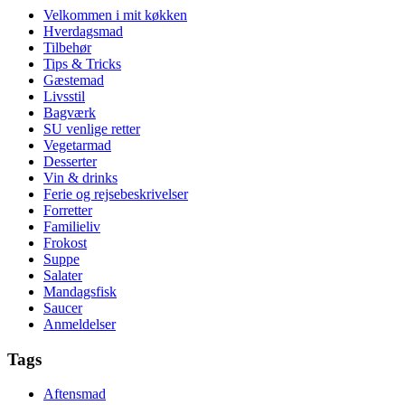
Velkommen i mit køkken
Hverdagsmad
Tilbehør
Tips & Tricks
Gæstemad
Livsstil
Bagværk
SU venlige retter
Vegetarmad
Desserter
Vin & drinks
Ferie og rejsebeskrivelser
Forretter
Familieliv
Frokost
Suppe
Salater
Mandagsfisk
Saucer
Anmeldelser
Tags
Aftensmad